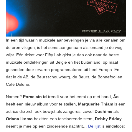
In een tijd waarin muzikale aanbevelingen je via alle kanalen om
de oren vliegen, is het soms aangenaam als iemand je de weg
wijst. Eén ticket voor Fifty Lab gidst je dan ook naar de beste
muzikale ontdekkingen uit België en het buitenland, op maat
gesneden door ervaren programmatoren uit heel Europa. En
dat in de AB, de Beursschouwburg, de Beurs, de Bonnefooi en
Café Delune.
Namen?
Porcelain id
treedt voor het eerst op met band,
Ão
heeft een nieuw album voor te stellen,
Marguerite Thiam
is een
actrice die zich ook bewijst als zangeres, zowel
Dushime
als
Oriana Ikomo
bezitten een fascinerende stem,
Debby Friday
neemt je mee op een zinderende nachtrit…
De lijst
is eindeloos: