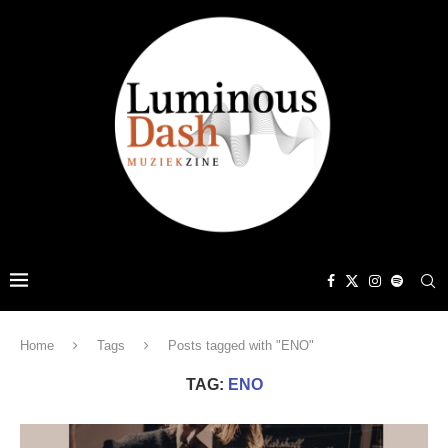
Home
Tags
Posts tagged with "ENO"
TAG:
ENO