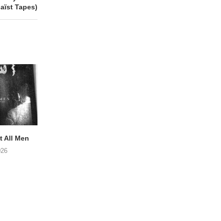
aïst Tapes)
 All Men
NOAH TATE – Boy Gum
APOTH – Nelso
026
06/08/2026
05/08/2026