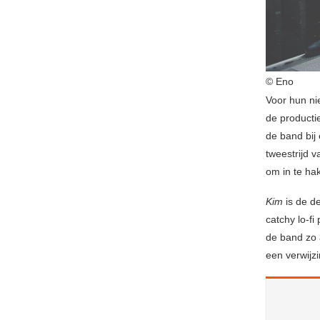
© Eno
Voor hun ni
de producti
de band bij 
tweestrijd v
om in te ha
Kim
is de de
catchy lo-fi
de band zo 
een verwijz