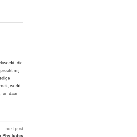
ekweekt, die
spreekt mij
ledige
rock, world
n, en daar
next post
 Phyllodes