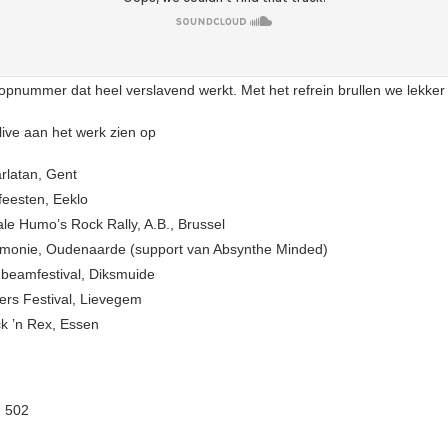
opnummer dat heel verslavend werkt. Met het refrein brullen we lekke
live aan het werk zien op
rlatan, Gent
feesten, Eeklo
ale Humo’s Rock Rally, A.B., Brussel
rmonie, Oudenaarde (support van Absynthe Minded)
beamfestival, Diksmuide
vers Festival, Lievegem
k ’n Rex, Essen
:
502