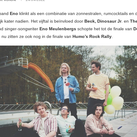
band
Eno
klinkt als een combinatie van zonnestralen, rumcocktails en 
jk kater nadien. Het vijftal is beïnvloed door
Beck, Dinosaur Jr
. en
The
d singer-songwriter
Eno Meulenbergs
schopte het tot de finale van
D
 nu zitten ze ook nog in de finale van
Humo’s Rock Rally
.