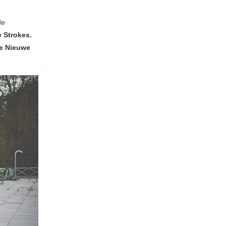
de
 Strokes.
e Nieuwe