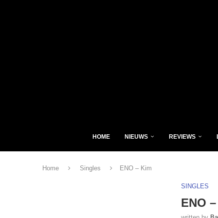
HOME
NIEUWS
REVIEWS
Home
Singles
ENO – Kim
SINGLES
ENO –
written by
Ba