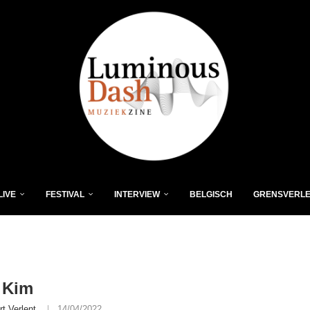
LIVE
FESTIVAL
INTERVIEW
BELGISCH
GRENSVERL
 Kim
rt Verlent
14/04/2022