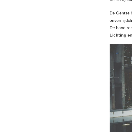
De Gentse 
onvermijdeli
De band ron
Lichting
en