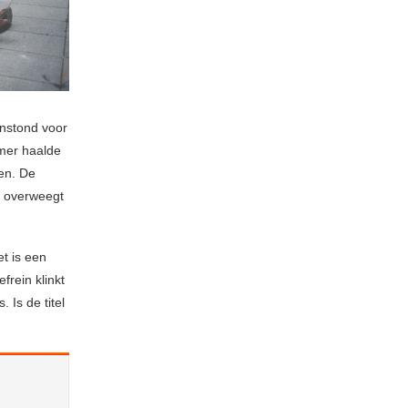
instond voor
mmer haalde
men. De
ch overweegt
et is een
frein klinkt
 Is de titel