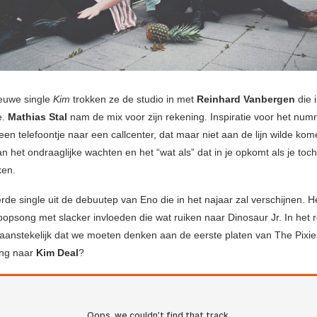
euwe single
Kim
trokken ze de studio in met
Reinhard Vanbergen
die 
e.
Mathias Stal
nam de mix voor zijn rekening. Inspiratie voor het nu
een telefoontje naar een callcenter, dat maar niet aan de lijn wilde ko
an het ondraaglijke wachten en het “wat als” dat in je opkomt als je to
ken.
rde single uit de debuutep van Eno die in het najaar zal verschijnen. H
 popsong met slacker invloeden die wat ruiken naar Dinosaur Jr. In het re
aanstekelijk dat we moeten denken aan de eerste platen van The Pixies.
ing naar
Kim Deal
?