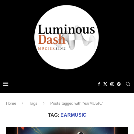
Home
Tags
Posts tagged with "earMUSIC"
TAG:
EARMUSIC