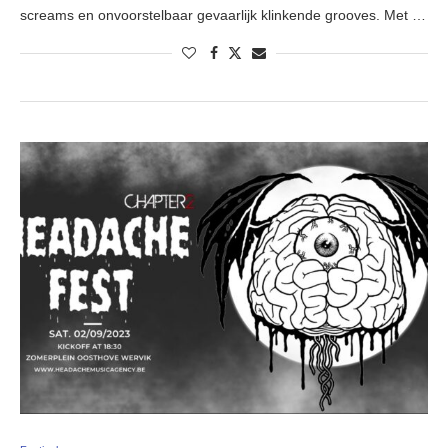
screams en onvoorstelbaar gevaarlijk klinkende grooves. Met …