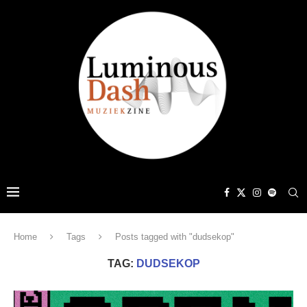
Home
Tags
Posts tagged with "dudsekop"
TAG:
DUDSEKOP