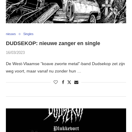
nieuws
Singles
DUDSEKOP: nieuwe zanger en single
16/03/2023
De West-Vlaamse “koave zworte metal”-band Dudsekop zet zijn
weg voort, maar vanaf nu zonder hun …