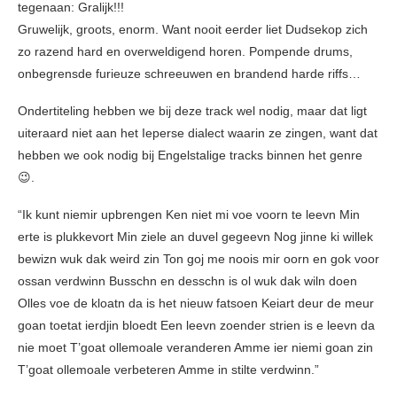
tegenaan: Gralijk!!!
Gruwelijk, groots, enorm. Want nooit eerder liet Dudsekop zich
zo razend hard en overweldigend horen. Pompende drums,
onbegrensde furieuze schreeuwen en brandend harde riffs…
Ondertiteling hebben we bij deze track wel nodig, maar dat ligt
uiteraard niet aan het Ieperse dialect waarin ze zingen, want dat
hebben we ook nodig bij Engelstalige tracks binnen het genre
😉.
“Ik kunt niemir upbrengen Ken niet mi voe voorn te leevn Min
erte is plukkevort Min ziele an duvel gegeevn Nog jinne ki willek
bewizn wuk dak weird zin Ton goj me noois mir oorn en gok voor
ossan verdwinn Busschn en desschn is ol wuk dak wiln doen
Olles voe de kloatn da is het nieuw fatsoen Keiart deur de meur
goan toetat ierdjin bloedt Een leevn zoender strien is e leevn da
nie moet T’goat ollemoale veranderen Amme ier niemi goan zin
T’goat ollemoale verbeteren Amme in stilte verdwinn.”