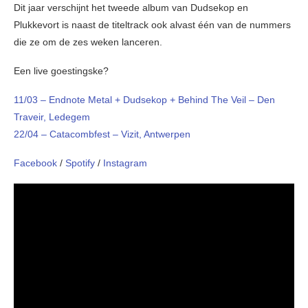
Dit jaar verschijnt het tweede album van Dudsekop en
Plukkevort is naast de titeltrack ook alvast één van de nummers
die ze om de zes weken lanceren.
Een live goestingske?
11/03 – Endnote Metal + Dudsekop + Behind The Veil – Den
Traveir, Ledegem
22/04 – Catacombfest – Vizit, Antwerpen
Facebook
/
Spotify
/
Instagram