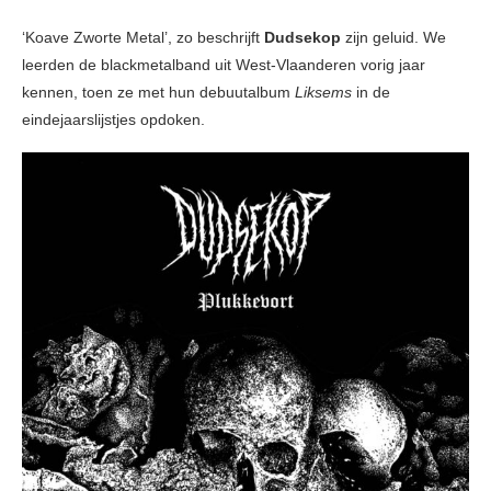
‘Koave Zworte Metal’, zo beschrijft
Dudsekop
zijn geluid. We
leerden de blackmetalband uit West-Vlaanderen vorig jaar
kennen, toen ze met hun debuutalbum
Liksems
in de
eindejaarslijstjes opdoken.