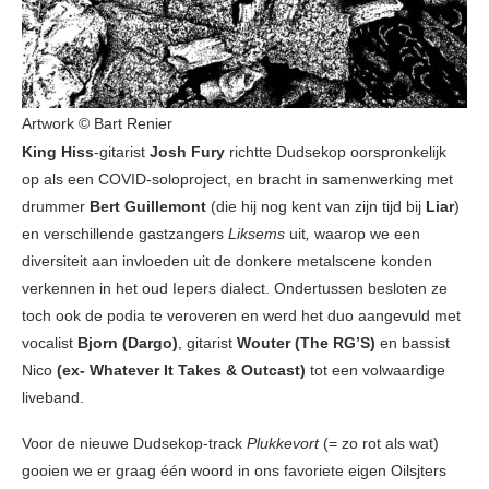
Artwork © Bart Renier
King Hiss
-gitarist
Josh Fury
richtte Dudsekop oorspronkelijk
op als een COVID-soloproject, en bracht in samenwerking met
drummer
Bert Guillemont
(die hij nog kent van zijn tijd bij
Liar
)
en verschillende gastzangers
Liksems
uit
,
waarop we een
diversiteit aan invloeden uit de donkere metalscene konden
verkennen in het oud Iepers dialect. Ondertussen besloten ze
toch ook de podia te veroveren en werd het duo aangevuld met
vocalist
Bjorn (Dargo)
, gitarist
Wouter
(The RG’S)
en bassist
Nico
(ex- Whatever It Takes & Outcast)
tot een volwaardige
liveband.
Voor de nieuwe Dudsekop-track
Plukkevort
(= zo rot als wat)
gooien we er graag één woord in ons favoriete eigen Oilsjters