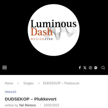
Home
Singles
DUDSEKOP – Plukkevort
SINGLES
DUDSEKOP – Plukkevort
written by
Nel Mertens
10/02/2023