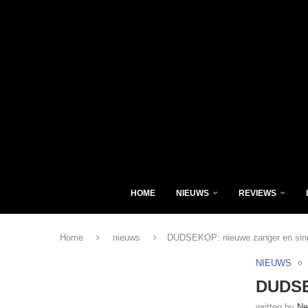
HOME
NIEUWS
REVIEWS
Home
nieuws
DUDSEKOP: nieuwe zanger en sin
NIEUWS
DUDSE
written by
Ne