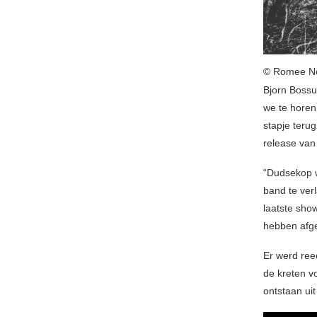
© Romee No
Bjorn Bossu 
we te hore
stapje terug
release va
“Dudsekop w
band te ver
laatste sho
hebben afge
Er werd ree
de kreten v
ontstaan ​​u