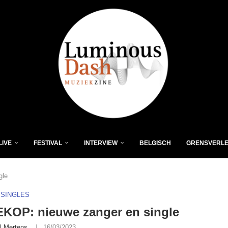
LIVE
FESTIVAL
INTERVIEW
BELGISCH
GRENSVERL
gle
SINGLES
KOP: nieuwe zanger en single
l Mertens
16/03/2023