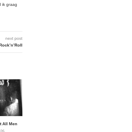
l ik graag
next post
ock’n’Roll
 All Men
Postuum album van MATT
NOAH TATE – Boy
WATTS op komst
026
06/08/2026