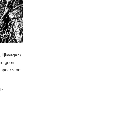
, lijkwagen)
die geen
n spaarzaam
le