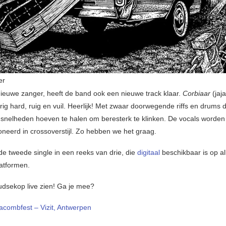
er
ieuwe zanger, heeft de band ook een nieuwe track klaar.
Corbiaar
(jaja
erig hard, ruig en vuil. Heerlijk! Met zwaar doorwegende riffs en drums 
snelheden hoeven te halen om beresterk te klinken. De vocals worde
neerd in crossoverstijl. Zo hebben we het graag.
de tweede single in een reeks van drie, die
digitaal
beschikbaar is op al
atformen.
Dudsekop live zien! Ga je mee?
acombfest – Vizit, Antwerpen