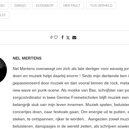
SSU
DARQO
DUDSEKOP
HER FAULT
TIJS VERHELD
ELST
0
NEL MERTENS
Nel Mertens overweegt om zich als late dertiger voor eeuwig jo
doen en muziek helpt daarbij enorm ! Sinds mijn dertiende ben 
gepassioneerd door muziek en dan vooral binnen de rock, metal
new wave en punk-scene. Als moeke van Bas, schrijfster van p
zorgcoördinator in twee Gentse Freinetscholen blijft muziek een
belangrijk stuk van mijn leven innemen. Muziek spelen, beluiste
concertjes doen, naar festivals gaan; Om energie uit te putten, e
steken, te ontspannen, rijker te worden... Aangezien zowel muz
beluisteren, danspasjes in de wereld zetten, als schrijven sowie