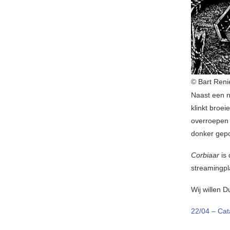
© Bart Reni
Naast een n
klinkt broei
overroepen 
donker gepo
Corbiaar
is 
streamingpl
Wij willen 
22/04 – Cat