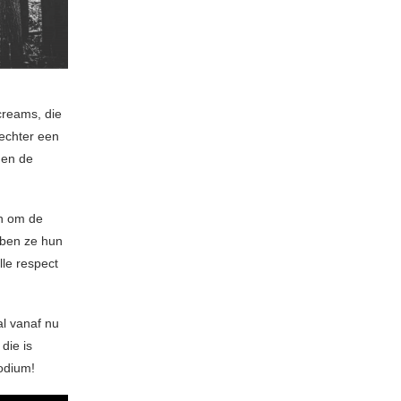
creams, die
 echter een
en de
en om de
bben ze hun
le respect
l vanaf nu
die is
podium!