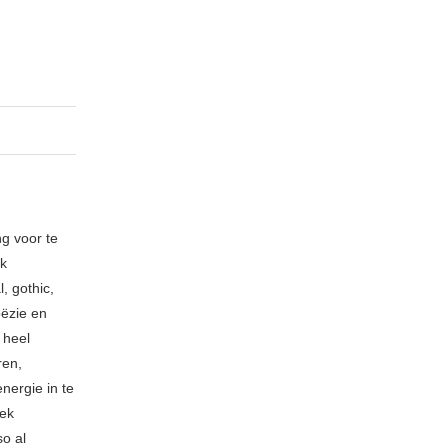
ng voor te
ik
, gothic,
oëzie en
 heel
ren,
nergie in te
iek
so al