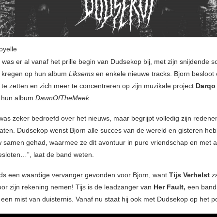
yelle
was er al vanaf het prille begin van Dudsekop bij, met zijn snijdende s
n kregen op hun album
Liksems
en enkele nieuwe tracks. Bjorn besloot
 te zetten en zich meer te concentreren op zijn muzikale project
Darqo
n hun album
DawnOfTheMeek
.
as zeker bedroefd over het nieuws, maar begrijpt volledig zijn reden
laten. Dudsekop wenst Bjorn alle succes van de wereld en gisteren he
w samen gehad, waarmee ze dit avontuur in pure vriendschap en met al
sloten…”, laat de band weten.
ds een waardige vervanger gevonden voor Bjorn, want
Tijs Verhelst
za
oor zijn rekening nemen! Tijs is de leadzanger van
Her Fault,
een band 
it een mist van duisternis. Vanaf nu staat hij ook met Dudsekop op het 