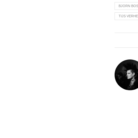
BJORN BO
TIJS VERH