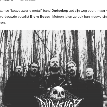
aamse “koave zworte metal”-band
Dudsekop
zet zijn weg voort, maar
vertrouwde vocalist
Bjorn Bossu
. Meteen laten ze ook hun nieuwe sin
ren.