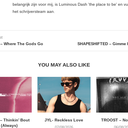
belangrijk zijn voor mij, is Luminous Dash 'the place to be' en vu
het schrijversteam aan.
st
– Where The Gods Go
SHAPESHIFTED – Gimme R
YOU MAY ALSO LIKE
 Thinkin’ Bout
JYL- Reckless Love
TROOST – Not
 (Always)
07/08/2026
06/08/2