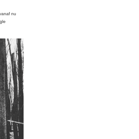
 vanaf nu
gle