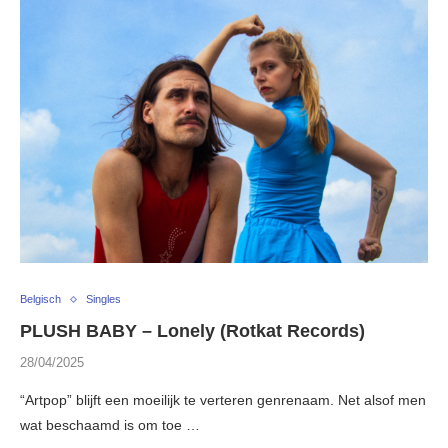
Belgisch
Singles
PLUSH BABY – Lonely (Rotkat Records)
28/04/2025
“Artpop” blijft een moeilijk te verteren genrenaam. Net alsof men
wat beschaamd is om toe …