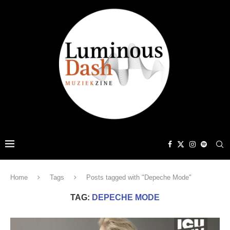
Home
Tags
Posts tagged with "Depeche Mode"
TAG:
DEPECHE MODE