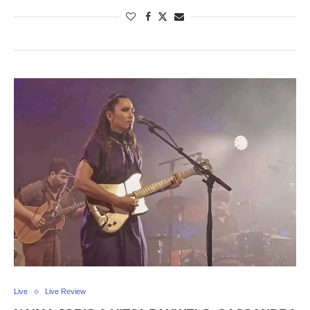
Live
Live Review