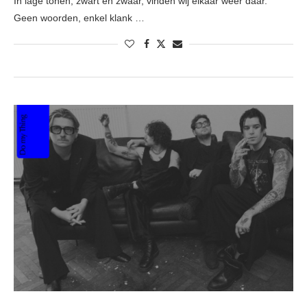
In lage tonen, zwart en zwaar, vinden wij elkaar weer daar.
Geen woorden, enkel klank …