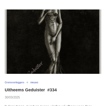
Grensverleggers
nieuws
Uitheems Geduister #334
30/03/2025