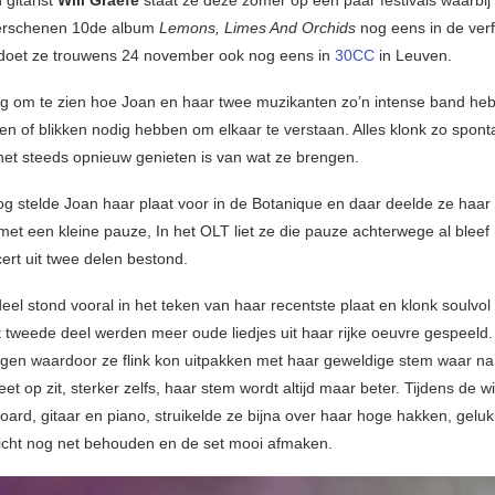
verschenen 10de album
Lemons, Limes And Orchids
nog eens in de ver
 doet ze trouwens 24 november ook nog eens in
30CC
in Leuven.
ig om te zien hoe Joan en haar twee muzikanten zo’n intense band he
n of blikken nodig hebben om elkaar te verstaan. Alles klonk zo spon
 het steeds opnieuw genieten is van wat ze brengen.
nog stelde Joan haar plaat voor in de Botanique en daar deelde ze haar 
et een kleine pauze, In het OLT liet ze die pauze achterwege al bleef h
ert uit twee delen bestond.
eel stond vooral in het teken van haar recentste plaat en klonk soulvol 
et tweede deel werden meer oude liedjes uit haar rijke oeuvre gespeeld.
gen waardoor ze flink kon uitpakken met haar geweldige stem waar na 
et op zit, sterker zelfs, haar stem wordt altijd maar beter. Tijdens de w
oard, gitaar en piano, struikelde ze bijna over haar hoge hakken, geluk
cht nog net behouden en de set mooi afmaken.