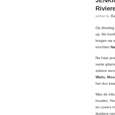
JENKI
Rivier
written by
Ba
Op dinsdag 
up. Als ho
kregen we 
mochten
Na
Na haar pra
vaste gitari
sobere ver
Waits, Mos
het duo kwa
Was de trib
houden. Hoe
en covers m
duistere ra