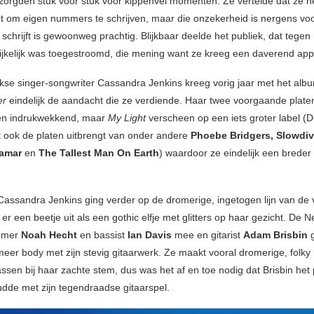
zorgden stuk voor stuk voor kippenvel momenten. Ze vertelde dat ze h
ndt om eigen nummers te schrijven, maar die onzekerheid is nergens voo
schrijft is gewoonweg prachtig. Blijkbaar deelde het publiek, dat tegen
rijkelijk was toegestroomd, die mening want ze kreeg een daverend app
se singer-songwriter Cassandra Jenkins kreeg vorig jaar met het al
er
eindelijk de aandacht die ze verdiende. Haar twee voorgaande platen
ven indrukwekkend, maar
My Light
verscheen op een iets groter label (
 ook de platen uitbrengt van onder andere
Phoebe Bridgers, Slowdiv
Lamar
en
The Tallest Man On Earth
) waardoor ze eindelijk een breder
Cassandra Jenkins ging verder op de dromerige, ingetogen lijn van de v
er een beetje uit als een gothic elfje met glitters op haar gezicht. De 
mmer
Noah Hecht
en bassist
Ian Davis
mee en gitarist
Adam Brisbin
meer body met zijn stevig gitaarwerk. Ze maakt vooral dromerige, folky l
ssen bij haar zachte stem, dus was het af en toe nodig dat Brisbin het 
dde met zijn tegendraadse gitaarspel.