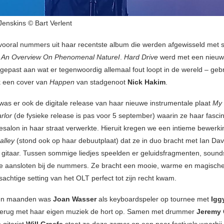
enskins © Bart Verlent
ooral nummers uit haar recentste album die werden afgewisseld met s
t
An Overview On Phenomenal NatureI
.
Hard Drive
werd met een nieuw
gepast aan wat er tegenwoordig allemaal fout loopt in de wereld – geb
k een cover van
Happen
van stadgenoot
Nick Hakim
.
as er ook de digitale release van haar nieuwe instrumentale plaat
My 
rlor
(de fysieke release is pas voor 5 september) waarin ze haar fascin
salon in haar straat verwerkte. Hieruit kregen we een intieme bewerki
alley
(stond ook op haar debuutplaat) dat ze in duo bracht met Ian Dav
 gitaar. Tussen sommige liedjes speelden er geluidsfragmenten, soun
 aansloten bij de nummers. Ze bracht een mooie, warme en magische 
achtige setting van het OLT perfect tot zijn recht kwam.
en maanden was
Joan Wasser
als keyboardspeler op tournee met
Igg
terug met haar eigen muziek de hort op. Samen met drummer
Jeremy 
n gitarist
Will Graefe
staat ze deze zomer op een paar festivals waarbij