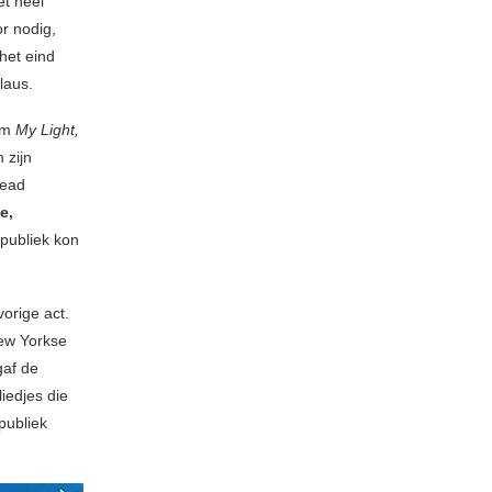
et heel
r nodig,
 het eind
laus.
bum
My Light,
 zijn
Dead
e,
 publiek kon
orige act.
New Yorkse
gaf de
iedjes die
publiek