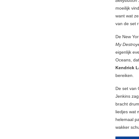
Bellybutton
moeilijk vi
want wat ze 
van de set 
De New York
My Destroy
eigenlijk e
Oceans, dat
Kendrick 
bereiken.
De set van 
Jenkins zag 
bracht dru
liedjes wat 
helemaal pa
wakker schu