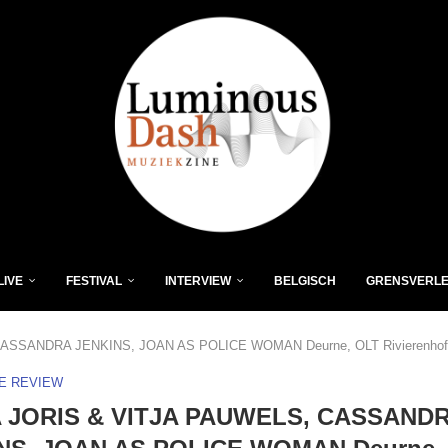
LIVE
FESTIVAL
INTERVIEW
BELGISCH
GRENSVERL
SSANDRA JENKINS, JOAN AS POLICE WOMAN Deurne, OLT Rivierenhof (
VE REVIEW
 JORIS & VITJA PAUWELS, CASSAND