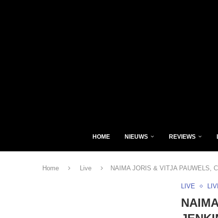
HOME
NIEUWS
REVIEWS
Home
Live
NAIMA JORIS & VITJA PAUWELS, CA
LIVE
LI
NAIMA