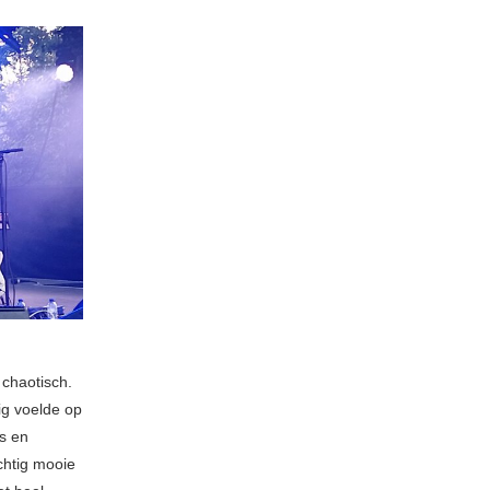
 chaotisch.
ig voelde op
s en
chtig mooie