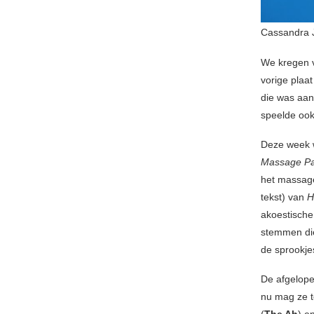
Cassandra J
We kregen v
vorige plaa
die was aan
speelde oo
Deze week w
Massage Pa
het massage
tekst) van
H
akoestische
stemmen die
de sprookjes
De afgelop
nu mag ze 
(
The Ah
) e