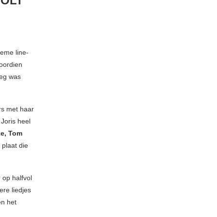
 OLT
eme line-
oordien
oeg was
rs met haar
Joris heel
ke, Tom
 plaat die
 op halfvol
ere liedjes
en het