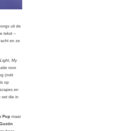
ongs uit de
e tekst –
racht en ze
Light, My
atie voor
ng (mét
is op
dscapes en
set die in
y Pop
maar
Gustin
 ze haar