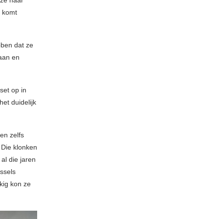
f komt
bben dat ze
taan en
set op in
et duidelijk
en zelfs
 Die klonken
al die jaren
issels
kig kon ze