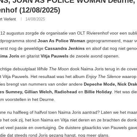
NS, JOAN AS POLICE WOMAN Deurne,
enhof (12/08/2025)
rt Verlent
14/08/2025
12 augustus zorgde de organisatie van OLT Rivierenhof voor een subli
ofdprogramma stond
Joan As Police Woman
geprogrammeerd, maar v
eerst nog de geweldige
Cassandra Jenkins
en alsof dat nog niet gen
ima Joris
en gitarist
Vitja Pauwels
de zwoele avond openen.
chtige debuutplaat
While The Moon
dook Naima Joris terug in de cove
st Vitja Pauwels. Het resultaat was het album
Enjoy The Silence
waarop 
sies brengt van nummers van onder andere
Depeche Mode, Nick Dra
es Sumney, Gillian Welch, Radiohead
en
Billie Holiday
. Het was die
m voorstellen in het Deurne.
une nu halfleeg of halfvol toen Naima Joris aantrad? Laten we het maar
 het ook zij, het kon Naima en Vitja niet deren en ze brachten de donk
et veel passie en overtuiging. De duistere gitaarlicks van Pauwels gav
ndje dat steeds rond Joris gezang hangt, nog meer glans.