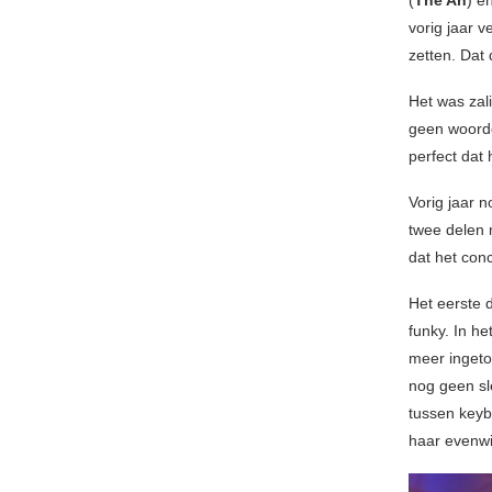
vorig jaar 
zetten. Dat
Het was zal
geen woorde
perfect dat
Vorig jaar 
twee delen m
dat het conc
Het eerste d
funky. In h
meer ingeto
nog geen sle
tussen keyb
haar evenwi