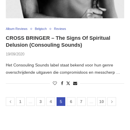
Album Reviews
Belgisch
Reviews
CROSS BRINGER – The Signs Of Spiritual
Delusion (Consouling Sounds)
19/09/2020
Het Consouling Sounds label staat bekend voor hun genre
overschrijdende uitgaven die compromisloos en messcherp …
1
…
3
4
5
6
7
…
10