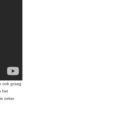
n ook graag
n het
ie zeker