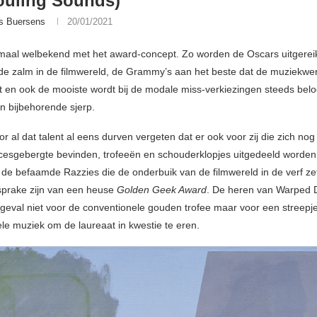
ouling Sounds)
s Buersens
20/01/2021
emaal welbekend met het award-concept. Zo worden de Oscars uitgerei
de zalm in de filmwereld, de Grammy’s aan het beste dat de muziekwer
t en ook de mooiste wordt bij de modale miss-verkiezingen steeds bel
n bijbehorende sjerp.
 al dat talent al eens durven vergeten dat er ook voor zij die zich no
cesgebergte bevinden, trofeeën en schouderklopjes uitgedeeld worden.
de befaamde Razzies die de onderbuik van de filmwereld in de verf ze
sprake zijn van een heuse
Golden Geek Award
. De heren van Warped
t geval niet voor de conventionele gouden trofee maar voor een streepj
le muziek om de laureaat in kwestie te eren.