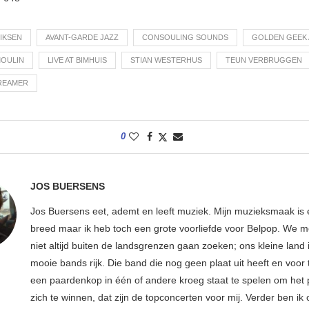
IKSEN
AVANT-GARDE JAZZ
CONSOULING SOUNDS
GOLDEN GEEK
OULIN
LIVE AT BIMHUIS
STIAN WESTERHUS
TEUN VERBRUGGEN
REAMER
0
JOS BUERSENS
Jos Buersens eet, ademt en leeft muziek. Mijn muzieksmaak is
breed maar ik heb toch een grote voorliefde voor Belpop. We m
niet altijd buiten de landsgrenzen gaan zoeken; ons kleine land 
mooie bands rijk. Die band die nog geen plaat uit heeft en voor
een paardenkop in één of andere kroeg staat te spelen om het 
zich te winnen, dat zijn de topconcerten voor mij. Verder ben ik