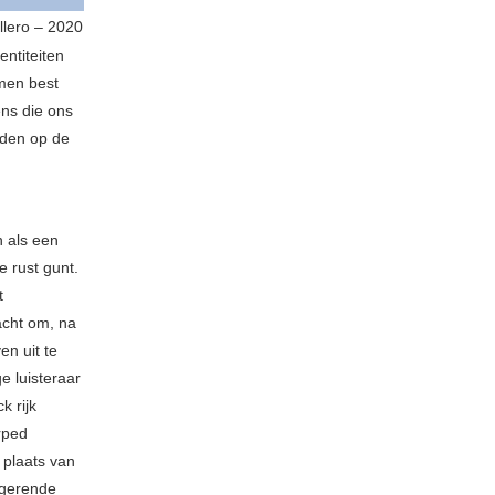
llero – 2020
ntiteiten
men best
ns die ons
inden op de
 als een
 rust gunt.
t
acht om, na
en uit te
e luisteraar
k rijk
rped
 plaats van
igerende