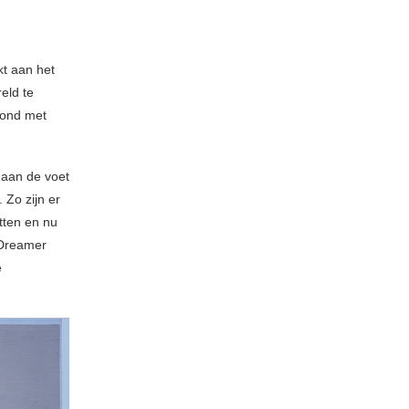
kt aan het
eld te
oond met
g aan de voet
 Zo zijn er
tten en nu
 Dreamer
e