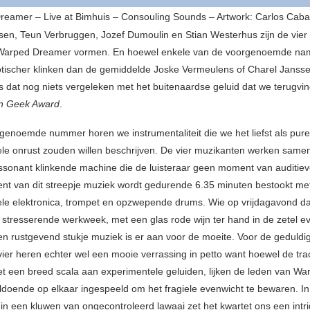
eamer – Live at Bimhuis – Consouling Sounds – Artwork: Carlos Caba
sen, Teun Verbruggen, Jozef Dumoulin en Stian Westerhus zijn de vier e
Warped Dreamer vormen. En hoewel enkele van de voorgenoemde na
tischer klinken dan de gemiddelde Joske Vermeulens of Charel Jansse
, is dat nog niets vergeleken met het buitenaardse geluid dat we terugv
n Geek Award
.
genoemde nummer horen we instrumentaliteit die we het liefst als pure
le onrust zouden willen beschrijven. De vier muzikanten werken samen
issonant klinkende machine die de luisteraar geen moment van auditieve
t van dit streepje muziek wordt gedurende 6.35 minuten bestookt me
le elektronica, trompet en opzwepende drums. Wie op vrijdagavond d
 stresserende werkweek, met een glas rode wijn ter hand in de zetel ev
een rustgevend stukje muziek is er aan voor de moeite. Voor de geduldig
ier heren echter wel een mooie verrassing in petto want hoewel de trac
et een breed scala aan experimentele geluiden, lijken de leden van Wa
doende op elkaar ingespeeld om het fragiele evenwicht te bewaren. In
n in een kluwen van ongecontroleerd lawaai zet het kwartet ons een intr