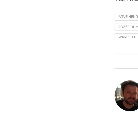
ARVE HENR
JOZEF DUM
WARPED D