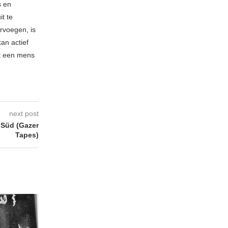
s en
t te
rvoegen, is
kan actief
t een mens
next post
 Süd (Gazer
Tapes)