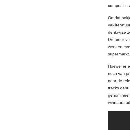
compositie 
Omdat hokje
vakliteratu
denkwijze z
Dreamer voo
werk en eve
supermarkt.
Hoewel er ee
noch van je 
naar de rel
tracks gehui
genomineerd
winnaars uit