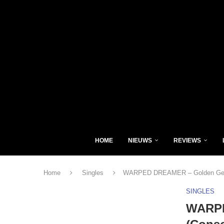
HOME
NIEUWS
REVIEWS
Home
Singles
WARPED DREAMER – Golden Geek
SINGLES
WARPE