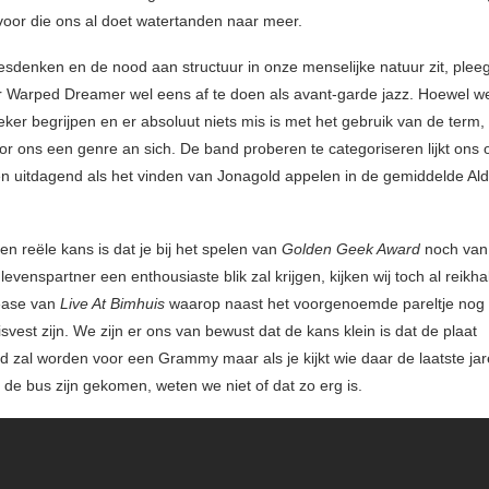
voor die ons al doet watertanden naar meer.
sdenken en de nood aan structuur in onze menselijke natuur zit, pleeg
ur Warped Dreamer wel eens af te doen als avant-garde jazz. Hoewel w
eker begrijpen en er absoluut niets mis is met het gebruik van de term,
r ons een genre an sich. De band proberen te categoriseren lijkt on
n uitdagend als het vinden van Jonagold appelen in de gemiddelde Ald
n reële kans is dat je bij het spelen van
Golden Geek Award
noch van 
levenspartner een enthousiaste blik zal krijgen, kijken wij toch al reikha
ease van
Live At Bimhuis
waarop naast het voorgenoemde pareltje nog 
svest zijn. We zijn er ons van bewust dat de kans klein is dat de plaat
 zal worden voor een Grammy maar als je kijkt wie daar de laatste jar
 de bus zijn gekomen, weten we niet of dat zo erg is.