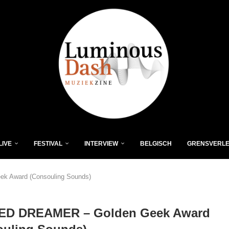
LIVE
FESTIVAL
INTERVIEW
BELGISCH
GRENSVERL
 Award (Consouling Sounds)
D DREAMER – Golden Geek Award