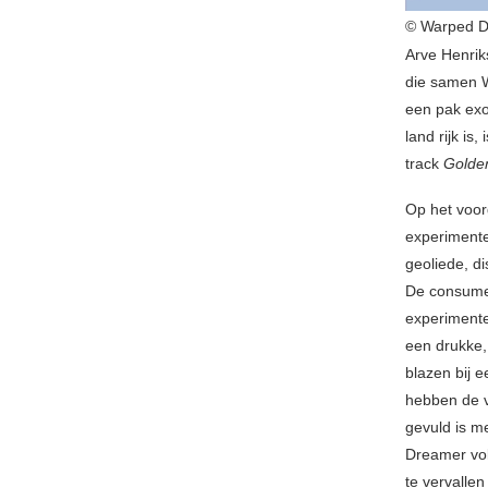
© Warped Dr
Arve Henrik
die samen 
een pak exo
land rijk is
track
Golde
Op het voor
experimente
geoliede, d
De consumen
experimente
een drukke,
blazen bij 
hebben de v
gevuld is m
Dreamer vol
te vervalle