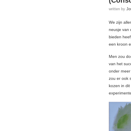
(Cons
written by
Jo
We zijn all
neusje van 
bieden heef
een kroon e
Men zou door
van het suc
onder meer 
zou er ook 
kozen in di
experimente