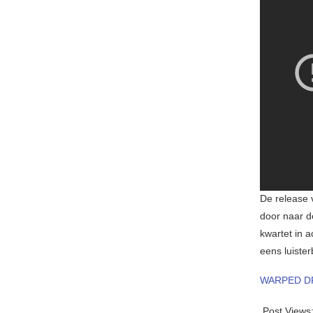
De release 
door naar d
kwartet in 
eens luister
WARPED D
Post Views