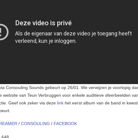
via Consouling Sounds gebeurt op 26/01. We verwijzen je voorlopig da
e website van Teun Verbruggen voor enkele auditieve sfeerbeelden va
actie. Geef ook zeker via deze
link
het eerst album van de band in kwest
beurt.
REAMER
/
CONSOULING
/
FACEBOOK
:
648