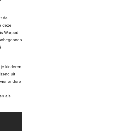
t de
e deze
 is Warped
s onbegonnen
i
je kinderen
lzend uit
vier andere
en als