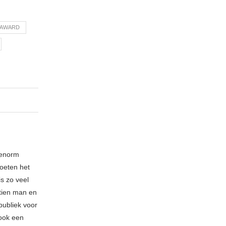
 AWARD
 enorm
oeten het
is zo veel
 tien man en
publiek voor
 ook een