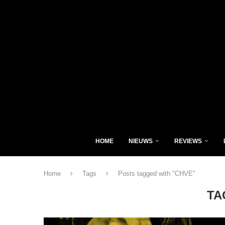
HOME
NIEUWS
REVIEWS
Home
Tags
Posts tagged with "CHVE"
TA