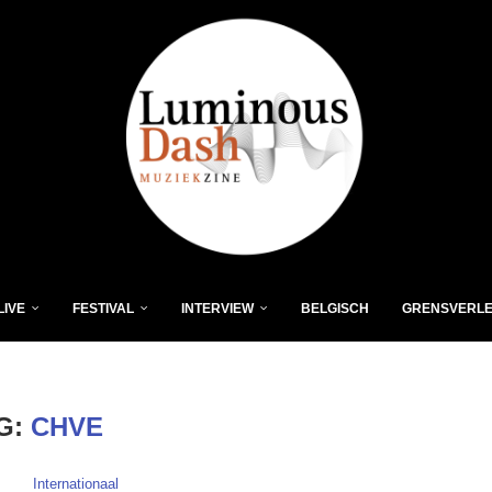
LIVE
FESTIVAL
INTERVIEW
BELGISCH
GRENSVERL
G:
CHVE
Internationaal