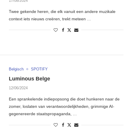
17/08/2024
Twee gekende heren, die elk vanuit een andere muzikale
context iets nieuws creëren, trekt meteen …
Belgisch
SPOTIFY
Luminous Belge
12/06/2024
Een sprankelende indiepopsong die doet hunkeren naar de
zomer, loslaten van verantwoordelijkheden, grimmige AI-
gegenereerde staatspropaganda, …