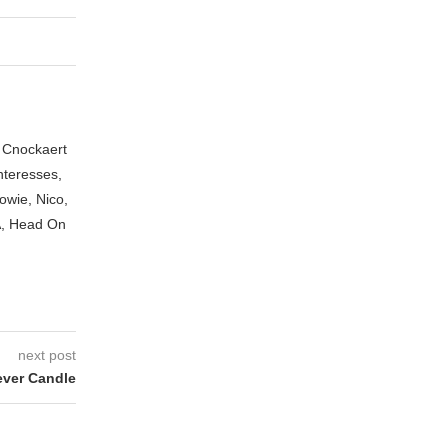
n Cnockaert
nteresses,
owie, Nico,
A, Head On
next post
ver Candle