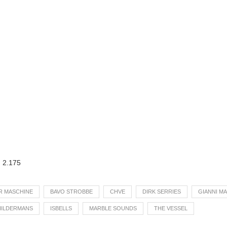
:
2.175
R MASCHINE
BAVO STROBBE
CHVE
DIRK SERRIES
GIANNI M
HILDERMANS
ISBELLS
MARBLE SOUNDS
THE VESSEL