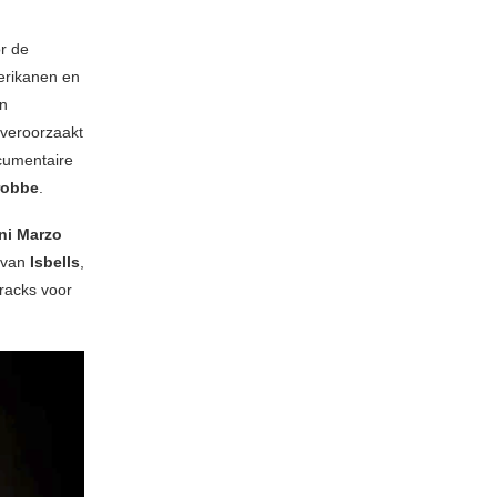
r de
erikanen en
en
 veroorzaakt
cumentaire
robbe
.
ni Marzo
n van
Isbells
,
racks voor