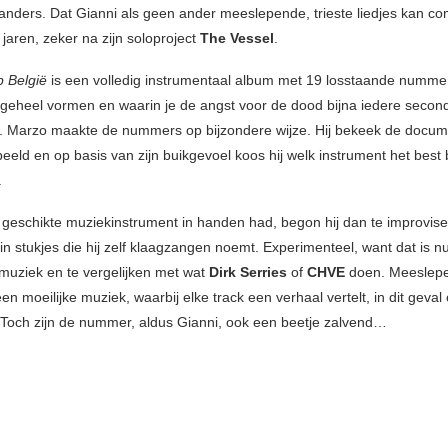
anders. Dat Gianni als geen ander meeslepende, trieste liedjes kan 
jaren, zeker na zijn soloproject
The Vessel
.
 België
is een volledig instrumentaal album met 19 losstaande nummer
 geheel vormen en waarin je de angst voor de dood bijna iedere secon
. Marzo maakte de nummers op bijzondere wijze. Hij bekeek de docum
eeld en op basis van zijn buikgevoel koos hij welk instrument het best 
.
t geschikte muziekinstrument in handen had, begon hij dan te improvise
 in stukjes die hij zelf klaagzangen noemt. Experimenteel, want dat is 
emuziek en te vergelijken met wat
Dirk Serries
of
CHVE
doen. Meeslep
n moeilijke muziek, waarbij elke track een verhaal vertelt, in dit geval
. Toch zijn de nummer, aldus Gianni, ook een beetje zalvend…