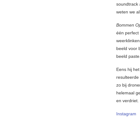
soundtrack 
weten we al 
Bommen Op
één perfect
weerklinken
beeld voor b
beeld paste
Eens hij he
resulteerde
zo bij dron
helemaal gee
en verdriet
Instagram