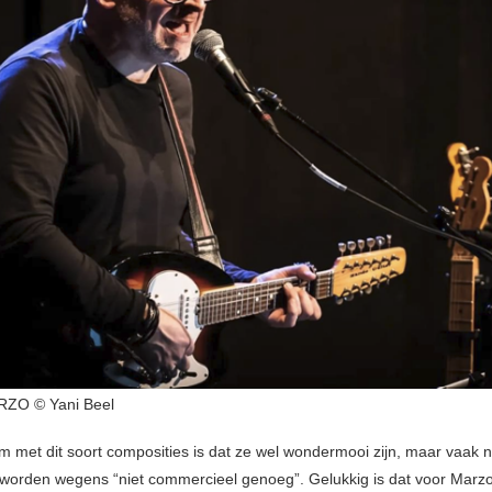
ZO © Yani Beel
m met dit soort composities is dat ze wel wondermooi zijn, maar vaak n
 worden wegens “niet commercieel genoeg”. Gelukkig is dat voor Marzo