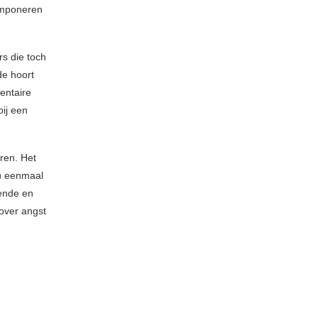
componeren
s die toch
de hoort
entaire
bij een
ren. Het
nu eenmaal
ende en
 over angst