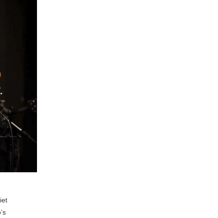
iet
’s