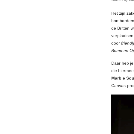
Het zijn za
bombardemen
de Britten 
verplaatsen
door
friendl
Bommen Op
Daar heb je
die hiermee
Marble So
Canvas-pro