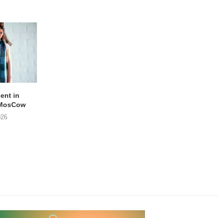
lent in
APOTH – Nelson
LIGHTSPEED speelt
 MosCow
THE SHEILA DIVINE in
05/08/2026
026
04/08/2026