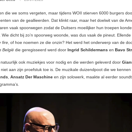
ken die we soms vergeten, maar tijdens WOII stierven 6000 burgers doo
ten van de geallieerden. Dat klinkt raar, maar het doelwit van de Am
waren vaak spoorwegen zodat de Duitsers moeilijker hun troepen kond
. Wie dicht bij zo’n spoorweg woonde, was dus vaak de pineut. Ellende
y fire
, of hoe noemen ze die onzin? Het werd het onderwerp van de do
 België
die geregisseerd werd door
Ingrid Schildermans
en
Bavo St
 natuurlijk ook muziekjes voor nodig en die werden geleverd door
Gian
 niet aan zijn proefstuk toe is. De muzikale duizendpoot die we kenne
unds
,
Ansatz Der Maschine
en zijn solowerk, maakte al eerder soundt
gramma’s.