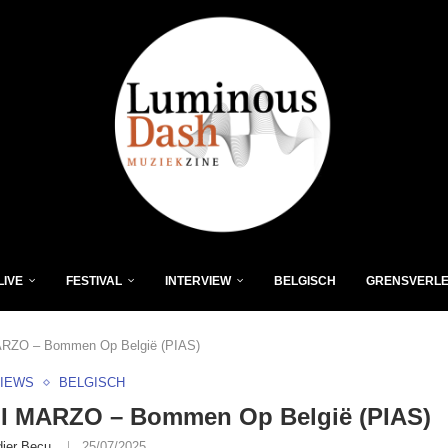
LIVE
FESTIVAL
INTERVIEW
BELGISCH
GRENSVERL
RZO – Bommen Op België (PIAS)
VIEWS
BELGISCH
I MARZO – Bommen Op België (PIAS)
dier Becu
25/07/2025