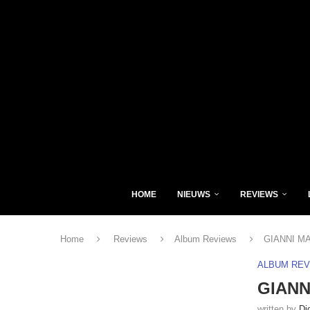
HOME
NIEUWS
REVIEWS
Home
Reviews
Album Reviews
GIANNI MA
ALBUM RE
GIANN
written by
Di