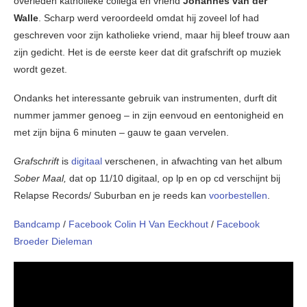
overleden katholieke collega en vriend
Johannes van der
Walle
. Scharp werd veroordeeld omdat hij zoveel lof had
geschreven voor zijn katholieke vriend, maar hij bleef trouw aan
zijn gedicht. Het is de eerste keer dat dit grafschrift op muziek
wordt gezet.
Ondanks het interessante gebruik van instrumenten, durft dit
nummer jammer genoeg – in zijn eenvoud en eentonigheid en
met zijn bijna 6 minuten – gauw te gaan vervelen.
Grafschrift
is
digitaal
verschenen, in afwachting van het album
Sober Maal,
dat op 11/10 digitaal, op lp en op cd verschijnt bij
Relapse Records/ Suburban en je reeds kan
voorbestellen
.
Bandcamp
/
Facebook Colin H Van Eeckhout
/
Facebook
Broeder Dieleman