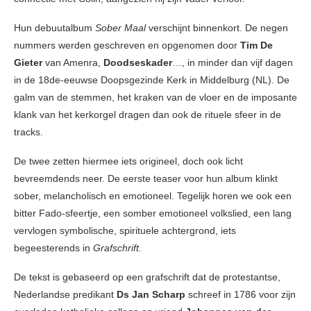
Hun debuutalbum
Sober Maal
verschijnt binnenkort. De negen
nummers werden geschreven en opgenomen door
Tim De
Gieter
van Amenra,
Doodseskader
…, in minder dan vijf dagen
in de 18de-eeuwse Doopsgezinde Kerk in Middelburg (NL). De
galm van de stemmen, het kraken van de vloer en de imposante
klank van het kerkorgel dragen dan ook de rituele sfeer in de
tracks.
De twee zetten hiermee iets origineel, doch ook licht
bevreemdends neer. De eerste teaser voor hun album klinkt
sober, melancholisch en emotioneel. Tegelijk horen we ook een
bitter Fado-sfeertje, een somber emotioneel volkslied, een lang
vervlogen symbolische, spirituele achtergrond, iets
begeesterends in
Grafschrift.
De tekst is gebaseerd op een grafschrift dat de protestantse,
Nederlandse predikant
Ds Jan Scharp
schreef in 1786 voor zijn