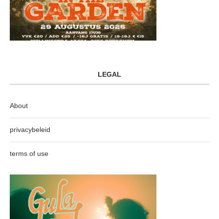
LEGAL
About
privacybeleid
terms of use