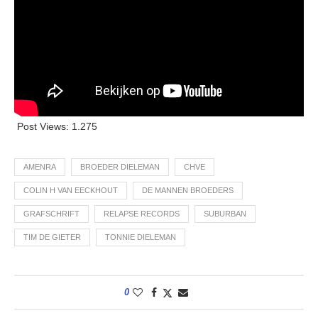
Post Views:
1.275
AMENRA
BROEDER DIELEMAN
CHVE
COLIN H VAN EECKHOUT
DE MANNEN BROEDERS
GRAFSCHRIFT
RELAPSE RECORDS
SUBURBAN
TIM DE GIETER
TONNIE DIELEMAN
0