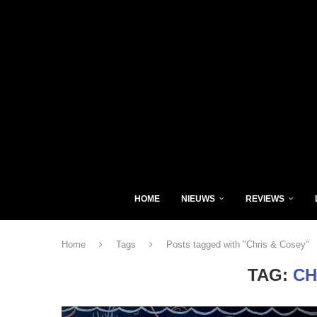
HOME
NIEUWS
REVIEWS
Home
Tags
Posts tagged with "Chris & Cosey"
TAG:
CH