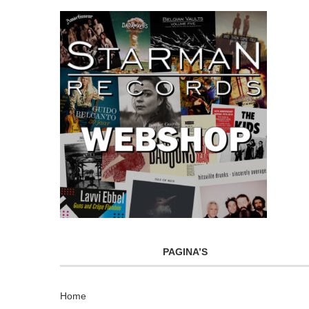
PAGINA’S
Home