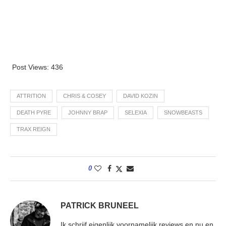
Post Views:
436
ATTRITION
CHRIS & COSEY
DAVID KOZIN
DEATH PYRE
JOHNNY BRAP
SELEXIA
SNOWBEASTS
TRAX REIGN
0
PATRICK BRUNEEL
Ik schrijf eigenlijk voornamelijk reviews en nu en