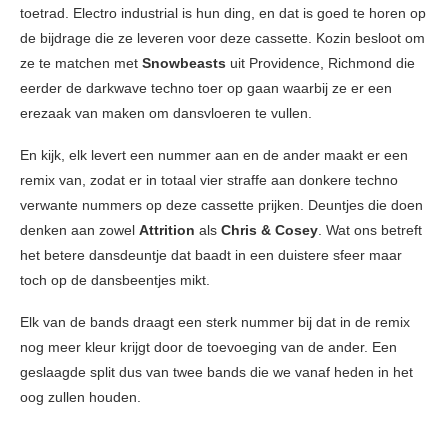
toetrad. Electro industrial is hun ding, en dat is goed te horen op
de bijdrage die ze leveren voor deze cassette. Kozin besloot om
ze te matchen met
Snowbeasts
uit Providence, Richmond die
eerder de darkwave techno toer op gaan waarbij ze er een
erezaak van maken om dansvloeren te vullen.
En kijk, elk levert een nummer aan en de ander maakt er een
remix van, zodat er in totaal vier straffe aan donkere techno
verwante nummers op deze cassette prijken. Deuntjes die doen
denken aan zowel
Attrition
als
Chris & Cosey
. Wat ons betreft
het betere dansdeuntje dat baadt in een duistere sfeer maar
toch op de dansbeentjes mikt.
Elk van de bands draagt een sterk nummer bij dat in de remix
nog meer kleur krijgt door de toevoeging van de ander. Een
geslaagde split dus van twee bands die we vanaf heden in het
oog zullen houden.