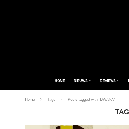
HOME
NIEUWS
REVIEWS
Home
Tags
Posts tagged with "BWANA"
TAG