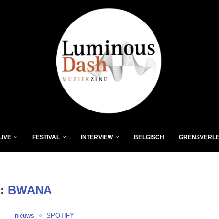
LIVE
FESTIVAL
INTERVIEW
BELGISCH
GRENSVERL
:
BWANA
nieuws
SPOTIFY