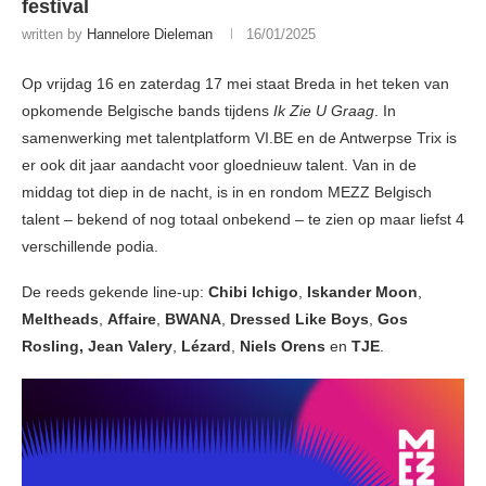
festival
written by
Hannelore Dieleman
16/01/2025
Op vrijdag 16 en zaterdag 17 mei staat Breda in het teken van
opkomende Belgische bands tijdens
Ik Zie U Graag
. In
samenwerking met talentplatform VI.BE en de Antwerpse Trix is
er ook dit jaar aandacht voor gloednieuw talent. Van in de
middag tot diep in de nacht, is in en rondom MEZZ Belgisch
talent – bekend of nog totaal onbekend – te zien op maar liefst 4
verschillende podia.
De reeds gekende line-up:
Chibi Ichigo
,
Iskander Moon
,
Meltheads
,
Affaire
,
BWANA
,
Dressed Like Boys
,
Gos
Rosling, Jean Valery
,
Lézard
,
Niels Orens
en
TJE
.