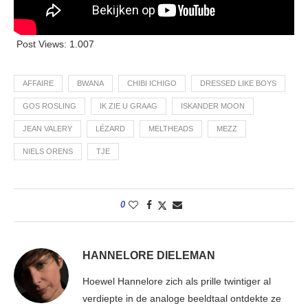
Post Views:
1.007
AFFAIRE
BWANA
CHIBI ICHIGO
DRESSED LIKE BOYS
GOS ROSLING
IK ZIE U GRAAG
ISKANDER MOON
JEAN VALERY
LÉZARD
MELTHEADS
MEZZ
NIELS ORENS
TJE
0
HANNELORE DIELEMAN
Hoewel Hannelore zich als prille twintiger al
verdiepte in de analoge beeldtaal ontdekte ze