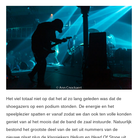
Het viel totaal niet op dat het al zo lang geleden was dat de
shoegazers op een podium stonden. De energie en het
speelplezier spatten er vanaf zodat we dan ook ten volle konden
geniet van al het moois dat de band de zaal instuurde. Natuurlijk
bestond het grootste deel van de set uit nummers van de
nieuwe plaat plus de klassiekers
Helium
en
Head Of Stone
uit