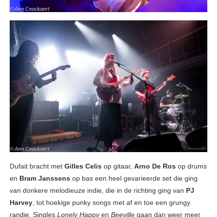
Dufait bracht met
Gilles Celis
op gitaar,
Arno De Ros
op drums
en
Bram Janssens
op bas een heel gevarieerde set die ging
van donkere melodieuze indie, die in de richting ging van
PJ
Harvey
, tot hoekige punky songs met af en toe een grungy
randje. Singles
Lonely Happy
en
Beeville
gaan dan weer meer