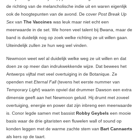
de richting van de melancholische indie uit en waren eigenlijk
ook de hoogtepunten van de avond. De cover
Post Break Up
Sex
van
The Vaccines
was leuk maar niet echt een
meerwaarde in de set. We horen veel talent bij Bwana, maar de
band is duidelijk nog op zoek welke richting ze uit willen gaan.
Uiteindelijk zullen ze hun weg wel vinden.
Newmoon weet wel al duidelijk welke weg ze uit willen en dat
doen ze op meer dan indrukwekkende wijze. Dat bewees het
Antwerps vijftal met veel overtuiging in de Botanique. Ze
openden met
Eternal Fall
(tevens het eerste nummer van
Temporary Light
) waarin opviel dat drummer Dawson een extra
dimensie geeft aan het Newmoon geluid. Hij drumt met zoveel
overtuiging, energie en power dat zijn inbreng een meerwaarde
is. Conor legde samen met bassist
Robby Geybels
een mooie
basis waar de drie gitaristen een fluwelen wall of sound op
konden leggen met de warme zachte stem van
Bart Cannaerts
als kers op de taart.