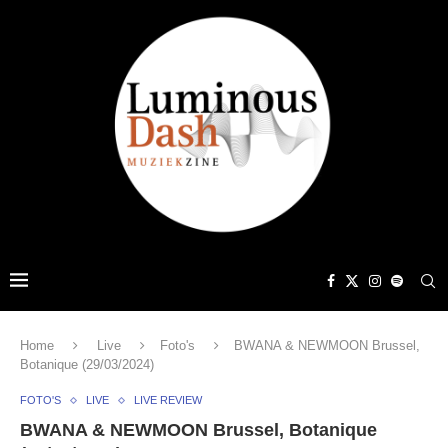
Home
Live
Foto's
BWANA & NEWMOON Brussel,
Botanique (29/03/2024)
FOTO'S
LIVE
LIVE REVIEW
BWANA & NEWMOON Brussel, Botanique