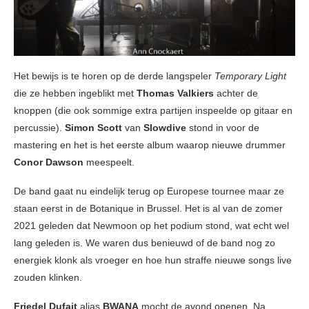
Het bewijs is te horen op de derde langspeler
Temporary Light
die ze hebben ingeblikt met
Thomas
Valkiers
achter de
knoppen (die ook sommige extra partijen inspeelde op gitaar en
percussie).
Simon Scott
van
Slowdive
stond in voor de
mastering en het is het eerste album waarop nieuwe drummer
Conor Dawson
meespeelt.
De band gaat nu eindelijk terug op Europese tournee maar ze
staan eerst in de Botanique in Brussel. Het is al van de zomer
2021 geleden dat Newmoon op het podium stond, wat echt wel
lang geleden is. We waren dus benieuwd of de band nog zo
energiek klonk als vroeger en hoe hun straffe nieuwe songs live
zouden klinken.
Friedel Dufait
alias
BWANA
mocht de avond openen. Na