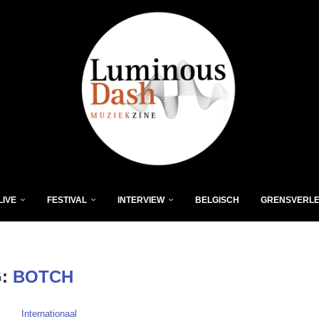
LIVE
FESTIVAL
INTERVIEW
BELGISCH
GRENSVERL
G:
BOTCH
Internationaal