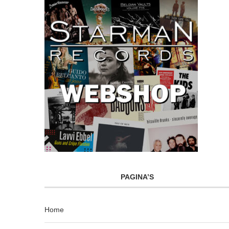
PAGINA’S
Home