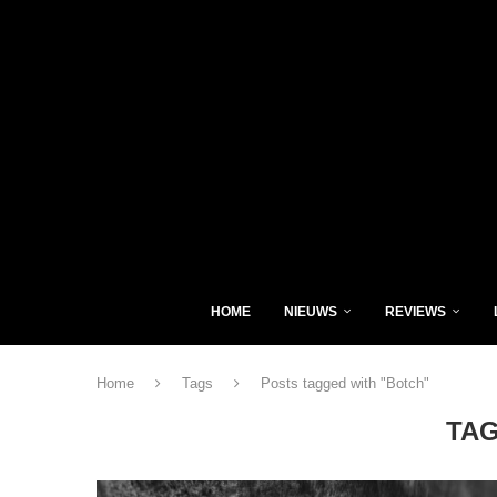
HOME
NIEUWS
REVIEWS
Home
Tags
Posts tagged with "Botch"
TA