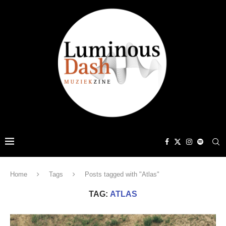
Home
Tags
Posts tagged with "Atlas"
TAG:
ATLAS