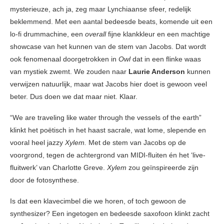
mysterieuze, ach ja, zeg maar Lynchiaanse sfeer, redelijk
beklemmend. Met een aantal bedeesde beats, komende uit een
lo-fi drummachine, een
overall
fijne klankkleur en een machtige
showcase van het kunnen van de stem van Jacobs. Dat wordt
ook fenomenaal doorgetrokken in
Owl
dat in een flinke waas
van mystiek zwemt. We zouden naar
Laurie Anderson
kunnen
verwijzen natuurlijk, maar wat Jacobs hier doet is gewoon veel
beter. Dus doen we dat maar niet. Klaar.
“We are traveling like water through the vessels of the earth”
klinkt het poëtisch in het haast sacrale, wat lome, slepende en
vooral heel jazzy
Xylem.
Met de stem van Jacobs op de
voorgrond, tegen de achtergrond van MIDI-fluiten én het ‘live-
fluitwerk’ van Charlotte Greve.
Xylem
zou geïnspireerde zijn
door de fotosynthese.
Is dat een klavecimbel die we horen, of toch gewoon de
synthesizer? Een ingetogen en bedeesde saxofoon klinkt zacht