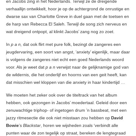
en Jacobs zing in het Nederlands. Terwijl ze de dreigende
verhaallijn ontwikkelt, hoor je op de achtergrond de onrustige en
dwarse sax van Charlotte Greve in duel gaan met de toetsen en
de harp van Rebecca El Saleh. Terwijl de song zich nerveus en
wat dreigend ontpopt, al klinkt Jacobs’ zang nog zo zoet.
In
p a n,
dat ook flirt met pure folk, bezingt de zangeres een
jeugdervaring, een soort van angst, ‘anxiety’ eigenlijk, maar daar
is volgens de zangeres niet echt een goed Nederlands woord
voor. Als je weet dat
p a n
verwijst naar de gelijknamige god van
de wildernis, die het onderlijf en hoorns van een geit heeft, kan
dat misschien wel kloppen van die anxiety in haar kindertijd …
We moeten het zeker ook over de titeltrack van het album
hebben, ook gezongen in Jacobs’ moedertaal. Geleid door een
zenuwachtige triphop- of ingetogen drum ’n bassbeat, met een
jazzy ritmesectie die ook niet misstaan zou hebben op
David
Bowie
’s
Blackstar
, horen we wijsheden zoals ‘verbindt alle
punten waar de zon tegelijk op straat, bereken de lengtegraad