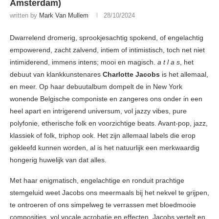
Amsterdam)
written by
Mark Van Mullem
28/10/2024
Dwarrelend dromerig, sprookjesachtig spokend, of engelachtig
empowerend, zacht zalvend, intiem of intimistisch, toch net niet
intimiderend, immens intens; mooi en magisch.
a t l a s
, het
debuut van klankkunstenares
Charlotte Jacobs
is het allemaal,
en meer. Op haar debuutalbum dompelt de in New York
wonende Belgische componiste en zangeres ons onder in een
heel apart en intrigerend universum, vol jazzy vibes, pure
polyfonie, etherische folk en voorzichtige beats. Avant-pop, jazz,
klassiek of folk, triphop ook. Het zijn allemaal labels die erop
gekleefd kunnen worden, al is het natuurlijk een merkwaardig
hongerig huwelijk van dat alles.
Met haar enigmatisch, engelachtige en ronduit prachtige
stemgeluid weet Jacobs ons meermaals bij het nekvel te grijpen,
te ontroeren of ons simpelweg te verrassen met bloedmooie
composities, vol vocale acrobatie en effecten. Jacobs vertelt en