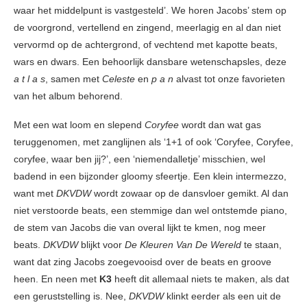
waar het middelpunt is vastgesteld’. We horen Jacobs’ stem op
de voorgrond, vertellend en zingend, meerlagig en al dan niet
vervormd op de achtergrond, of vechtend met kapotte beats,
wars en dwars. Een behoorlijk dansbare wetenschapsles, deze
a t l a s
, samen met
Celeste
en
p a n
alvast tot onze favorieten
van het album behorend.
Met een wat loom en slepend
Coryfee
wordt dan wat gas
teruggenomen, met zanglijnen als ‘1+1 of ook ‘Coryfee, Coryfee,
coryfee, waar ben jij?’, een ‘niemendalletje’ misschien, wel
badend in een bijzonder gloomy sfeertje. Een klein intermezzo,
want met
DKVDW
wordt zowaar op de dansvloer gemikt. Al dan
niet verstoorde beats, een stemmige dan wel ontstemde piano,
de stem van Jacobs die van overal lijkt te kmen, nog meer
beats.
DKVDW
blijkt voor
De Kleuren Van De Wereld
te staan,
want dat zing Jacobs zoegevooisd over de beats en groove
heen. En neen met
K3
heeft dit allemaal niets te maken, als dat
een geruststelling is. Nee,
DKVDW
klinkt eerder als een uit de