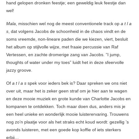
hand gelopen dronken feestje; een geweldig leuk feestje dan
wel!
Mala
, misschien wel nog de meest conventionele track op
a t l a
s
, dat volgens Jacobs de schoonheid in de chaos vindt en de
soms vreemde, non-lineare paden die we kiezen, viert, besluit
het album op stijlvolle wijze, met fraaie percussie van Raf
Vertessen, en zachte dromerige zang van Jacobs. “I jump,
thoughts of water under my toes” luidt het in deze sfeervolle
jazzy groove.
Of
a t l a s
spek voor ieders bek is? Daar spreken we ons niet
over uit, maar het is zeker geen straf om je hier aan te wagen
en deze mooie muziek en grote kunde van Charlotte Jacobs en
kompanen te ontdekken. Toch maar doen dus, anders mis je
een heel unieke en wonderlijk mooie luisterervaring. Trouwens
nog zo’n plaatje voor als het straks echt koud wordt: gezellig ’s
avonds luisteren, met een goede kop koffie of iets sterkers
erbij…