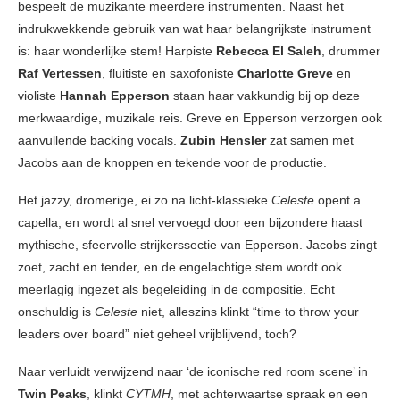
bespeelt de muzikante meerdere instrumenten. Naast het
indrukwekkende gebruik van wat haar belangrijkste instrument
is: haar wonderlijke stem! Harpiste
Rebecca El Saleh
, drummer
Raf Vertessen
, fluitiste en saxofoniste
Charlotte Greve
en
violiste
Hannah Epperson
staan haar vakkundig bij op deze
merkwaardige, muzikale reis. Greve en Epperson verzorgen ook
aanvullende backing vocals.
Zubin Hensler
zat samen met
Jacobs aan de knoppen en tekende voor de productie.
Het jazzy, dromerige, ei zo na licht-klassieke
Celeste
opent a
capella, en wordt al snel vervoegd door een bijzondere haast
mythische, sfeervolle strijkerssectie van Epperson. Jacobs zingt
zoet, zacht en tender, en de engelachtige stem wordt ook
meerlagig ingezet als begeleiding in de compositie. Echt
onschuldig is
Celeste
niet, alleszins klinkt “time to throw your
leaders over board” niet geheel vrijblijvend, toch?
Naar verluidt verwijzend naar ‘de iconische red room scene’ in
Twin Peaks
, klinkt
CYTMH
, met achterwaartse spraak en een