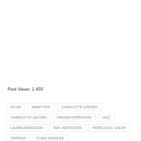
Post Views:
1.450
ATLAS
AVANT POP
CHARLOTTE GREVEN
CHARLOTTE JACOBS
HANNAH EPPERSON
JAZZ
LAURIE ANDERSON
RAF VERTESSEN
REBECCA EL SALEH
TRIPHOP
ZUBIN HENSLER