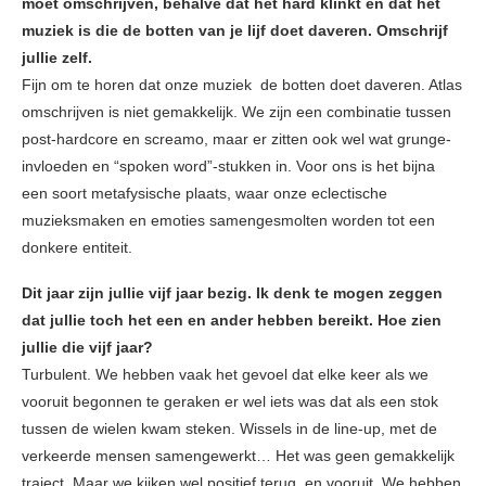
moet omschrijven, behalve dat het hard klinkt en dat het
muziek is die de botten van je lijf doet daveren. Omschrijf
jullie zelf.
Fijn om te horen dat onze muziek de botten doet daveren. Atlas
omschrijven is niet gemakkelijk. We zijn een combinatie tussen
post-hardcore en screamo, maar er zitten ook wel wat grunge-
invloeden en “spoken word”-stukken in. Voor ons is het bijna
een soort metafysische plaats, waar onze eclectische
muzieksmaken en emoties samengesmolten worden tot een
donkere entiteit.
Dit jaar zijn jullie vijf jaar bezig. Ik denk te mogen zeggen
dat jullie toch het een en ander hebben bereikt. Hoe zien
jullie die vijf jaar?
Turbulent. We hebben vaak het gevoel dat elke keer als we
vooruit begonnen te geraken er wel iets was dat als een stok
tussen de wielen kwam steken. Wissels in de line-up, met de
verkeerde mensen samengewerkt… Het was geen gemakkelijk
traject. Maar we kijken wel positief terug, en vooruit. We hebben