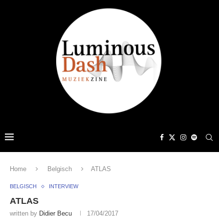
Home
Belgisch
ATLAS
BELGISCH
INTERVIEW
ATLAS
written by
Didier Becu
17/04/2017