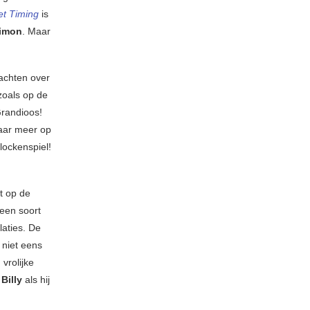
et Timing
is
Simon
. Maar
achten over
zoals op de
Grandioos!
aar meer op
lockenspiel!
t op de
 een soort
laties. De
 niet eens
vrolijke
Billy
als hij