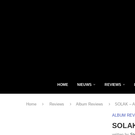
HOME
NIEUWS
REVIEWS
Home
Reviews
Album Reviews
SOLAK – At
ALBUM RE
SOLAK 
written by
St