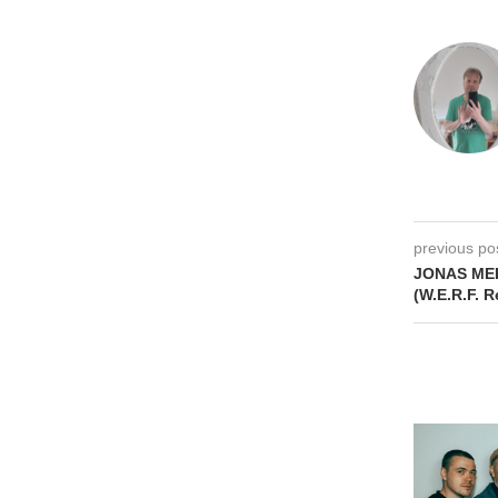
previous po
JONAS ME
(W.E.R.F. 