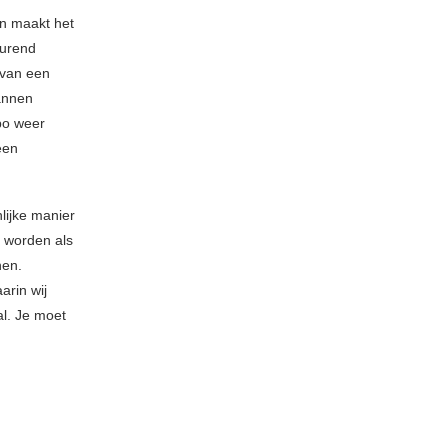
in maakt het
durend
 van een
annen
po weer
een
lijke manier
e worden als
nen.
arin wij
al. Je moet