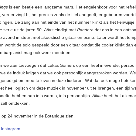
ings
is een beetje een langzame mars. Het engelenkoor voor het refre
, verder zingt hij het precies zoals de titel aangeeft; er gebeuren voort
ingen. De zang aan het einde van het nummer klinkt als het kenwijsje
 serie uit de jaren 50.
Atlas
eindigt met
Pandora
dat ons in een ontsp
 avond in stuurt met akoestische gitaar en piano. Later wordt het tem
n wordt de solo gespeeld door een gitaar omdat die cooler klinkt dan 
De barpianist mag ook weer meedoen.
 we aan toevoegen dat Lukas Somers op een heel inlevende, persoon
t we de indruk krijgen dat we ook persoonlijk aangesproken worden. W
tgenodigd om mee te leven in deze liederen. Wat dat ook moge beteke
et heel logisch om deze muziek in november uit te brengen, een tijd wa
efte hebben aan iets warms, iets persoonlijks.
Altlas
heeft het allema
zelf ontdekken.
e op 24 november in de Botanique zien.
–
Instagram