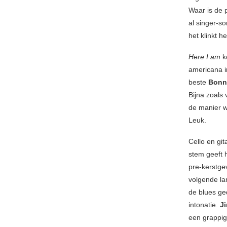
Waar is de 
al singer-so
het klinkt 
Here I am
k
americana i
beste
Bonny
Bijna zoals
de manier 
Leuk.
Cello en gi
stem geeft h
pre-kerstgev
volgende l
de blues ged
intonatie.
J
een grappig