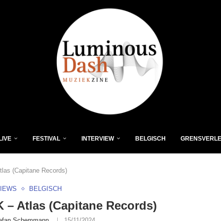
LIVE
FESTIVAL
INTERVIEW
BELGISCH
GRENSVERL
las (Capitane Records)
VIEWS
BELGISCH
– Atlas (Capitane Records)
efan Schemmann
15/11/2024