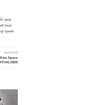
 Er gaat
ft thuis
op speelt.
next post
hite Space
XTUALISED