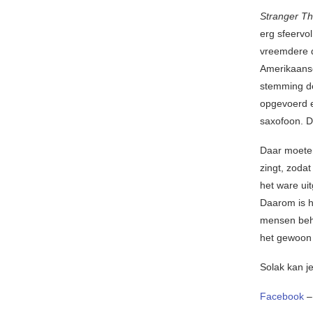
Stranger Th
erg sfeervol
vreemdere d
Amerikaanse
stemming de
opgevoerd e
saxofoon. 
Daar moeten
zingt, zoda
het ware ui
Daarom is h
mensen beho
het gewoon 
Solak kan j
Facebook