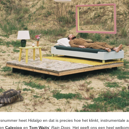
gsnummer heet
Hidalgo
en dat is precies hoe het klinkt, instrumentale
sen
Calexico
en
Tom Waits
‘
Rain Dogs.
Het geeft ons een heel welkom