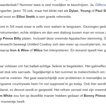
paardenbak? Nummer twee is veel moeilijker te beschrijven. Ja,
Differn
ngwriter, jaren ’70 ook, maar het klinkt niet als
Dylan
,
Young
of
Paul 
heel mooi en
Elliot Smith
is een goede referentie.
omt in 3/4 maat maar is zelfs voor walsen te langzaam. Gezongen ged
nstrumenten, echte strijkers en dan een dialoog tussen man en vrouw 
 Prince Billy
platen. Inclusief deze vreemde Appalachen stemming. 
 verwacht beweegt
Untitled Cowboy
zich dan meer op countryterrein, m
waarop
Iron & Wine
of
Wilco
het interpreteren. En iemand speelt hier g
taar volstaan om het ballad-achtige
Selene
te begeleiden. Het galmeffec
et stuk iets sacraals. Tegelijkertijd is het nummer te melancholisch om
oel te creëren. Het gaat waarschijnlijk over problemen in menselijke re
angzame countrywals heet
I’m not supposed to go today.
Ook hier wordt
anst, zo devoot wordt er gespeeld. Het refrein verrast met zijn vreemd 
im White
zou het op dezelfde manier hebben gedaan of
Bonny Prince 
 momentje heeft.