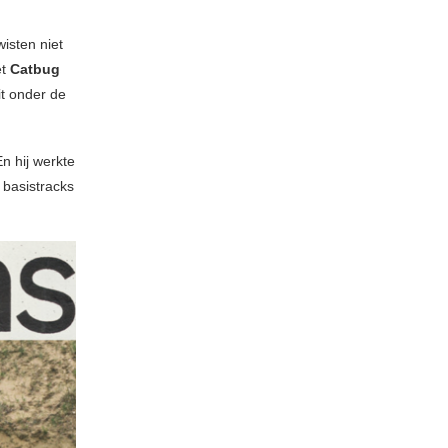
isten niet
et
Catbug
it onder de
En hij werkte
 basistracks