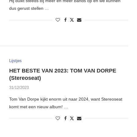
Hij duikt steeds bij meer en meer bands op en we kunnen
dus gerust stellen …
Lijstjes
HET BESTE VAN 2023: TOM VAN DORPE
(Stereoseat)
31/12/2023
Tom Van Dorpe kijkt enorm uit naar 2024, want Stereoseat
komt met een nieuw album! …