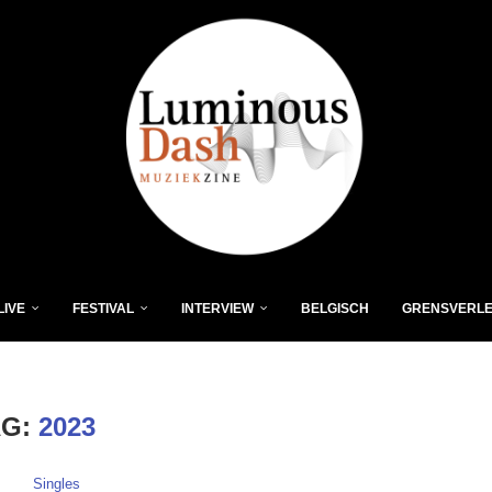
LIVE
FESTIVAL
INTERVIEW
BELGISCH
GRENSVERL
AG:
2023
Singles