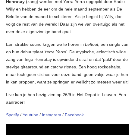
Henrotay
(zang) werden met Yerra Yerra opgepikt door Radio
Willy en hebben de eer om de hele maand september als De
Belofte van de maand te schitteren. Als je begint bij Willy, dan
volgt de rest van de wereld! Daar zijn we van overtuigd als het
over deze eigenzinnige band gaat.
Een strakke sound krijgen we te horen in
Leftout,
een single van
op hun debuutplaat
Yerra Yerra’.
De atypische, eclectisch wilde
zang van Inge Henrotay is opwindend straf en dat ‘pakt’ door de
stevige gitaarsound en catchy ritmes. Een hoog rockgehalte,
maar toch geen clichés voor deze band, geen vakje waar je hen
in kan proppen, want ze springen er wellicht zo meteen weer uit!
Live kan je hen bezig zien op 26/9 in Het Depot in Leuven. Een
aanrader!
Spotify
/
Youtube
/
Instagram
/
Facebook