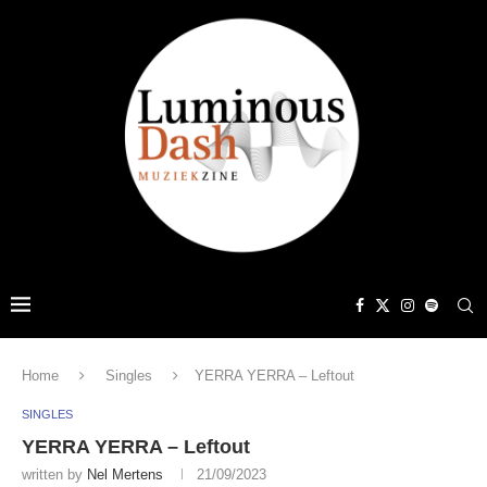
Home
Singles
YERRA YERRA – Leftout
SINGLES
YERRA YERRA – Leftout
written by
Nel Mertens
21/09/2023