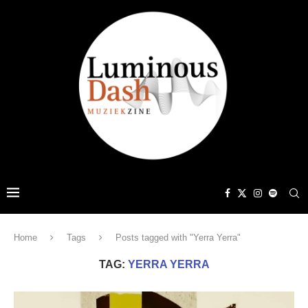
Home
Tags
Posts tagged with "Yerra Yerra"
TAG:
YERRA YERRA