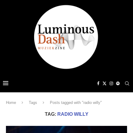
Home
Tags
Posts tagged with "radio willy"
TAG:
RADIO WILLY