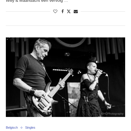
Willy & Maandacht een vervolg …
Belgisch
Singles