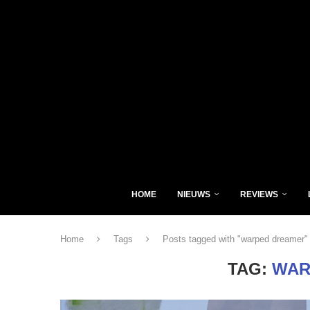
HOME
NIEUWS
REVIEWS
Home
Tags
Posts tagged with "warped dreamer"
TAG:
WAR