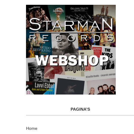
PAGINA’S
Home