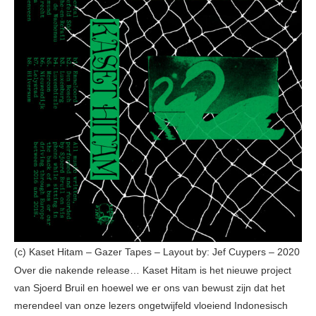
(c) Kaset Hitam – Gazer Tapes – Layout by: Jef Cuypers – 2020
Over die nakende release… Kaset Hitam is het nieuwe project
van Sjoerd Bruil en hoewel we er ons van bewust zijn dat het
merendeel van onze lezers ongetwijfeld vloeiend Indonesisch