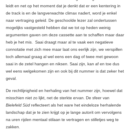
leidt en net op het moment dat je denkt dat er een kentering in
de track is en de langverwachte climax nadert, word je enkel
naar vertraging geleid. De geschoolde lezer zal ondertussen
mogelijks vastgesteld hebben dat we tot op heden weinig
argumenten gaven om deze cassette aan te schaffen maar daar
heb je het mis. Saai draagt maar al te vaak een negatieve
connotatie met zich mee maar laat ons eerlijk zijn, we verspillen
toch allemaal graag al wel eens een dag of twee met gewoon
saai in de zetel hangen en niksen. Saai zijn, kan af en toe dus
wel eens welgekomen zijn en ook bij dit nummer is dat zeker het
geval.
De rechtlijnigheid en herhaling van het nummer zijn, hoewel dat
misschien niet zo lijkt, net de sterkte ervan. De sfeer van
Bielefeld Süd
reflecteert als het ware het eindeloze herhalende
landschap dat je te zien krijgt op je lange autorit om vervolgens
na uren rijden mentaal stilaan te vertragen en stilletjes weg te
zakken.