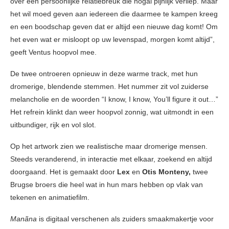
over een persoonlijke relatiebreuk die nogal pijnlijk verliep. Maar
het wil moed geven aan iedereen die daarmee te kampen kreeg
en een boodschap geven dat er altijd een nieuwe dag komt! Om
het even wat er misloopt op uw levenspad, morgen komt altijd”,
geeft Ventus hoopvol mee.
De twee ontroeren opnieuw in deze warme track, met hun
dromerige, blendende stemmen. Het nummer zit vol zuiderse
melancholie en de woorden “I know, I know, You’ll figure it out…”
Het refrein klinkt dan weer hoopvol zonnig, wat uitmondt in een
uitbundiger, rijk en vol slot.
Op het artwork zien we realistische maar dromerige mensen.
Steeds veranderend, in interactie met elkaar, zoekend en altijd
doorgaand. Het is gemaakt door
Lex
en
Otis Monteny,
twee
Brugse broers die heel wat in hun mars hebben op vlak van
tekenen en animatiefilm.
Manãna
is digitaal verschenen als zuiders smaakmakertje voor