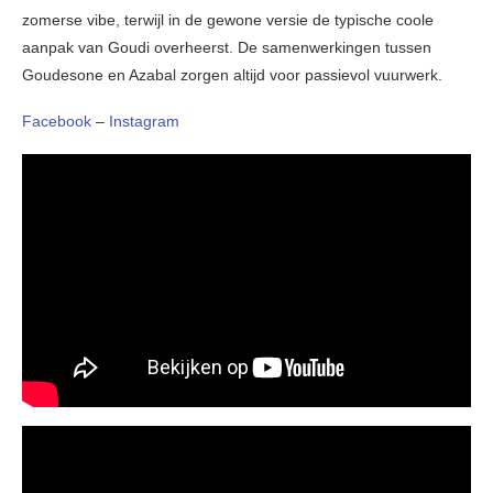
zomerse vibe, terwijl in de gewone versie de typische coole
aanpak van Goudi overheerst. De samenwerkingen tussen
Goudesone en Azabal zorgen altijd voor passievol vuurwerk.
Facebook
–
Instagram