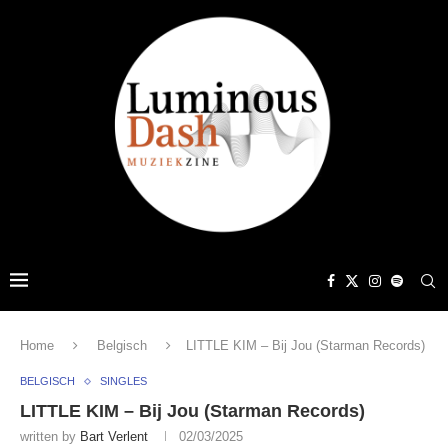
Home
Belgisch
LITTLE KIM – Bij Jou (Starman Records)
BELGISCH
SINGLES
LITTLE KIM – Bij Jou (Starman Records)
written by
Bart Verlent
02/03/2025