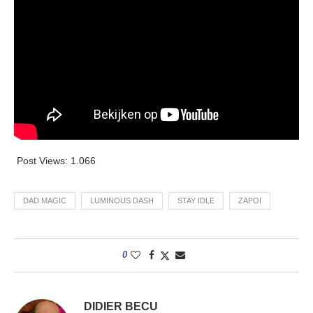
Post Views:
1.066
DAD MAGIC
LUMINOUS DASH
STAY IDLE
ZAPOI
0
DIDIER BECU