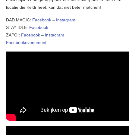
locatie die Keldr heet, kan dat niet beter matchen!
DAD MAGIC:
Facebook
–
Instagram
STAY IDLE:
Facebook
ZAPOI:
Facebook
–
Instagram
Facebookevenement