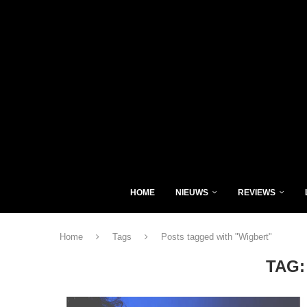
HOME
NIEUWS
REVIEWS
Home
Tags
Posts tagged with "Wigbert"
TAG