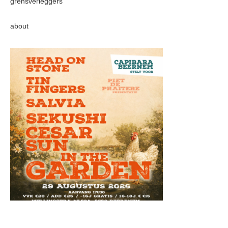
grensverleggers
about