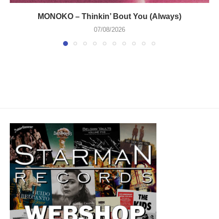
MONOKO – Thinkin’ Bout You (Always)
07/08/2026