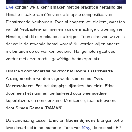
Live
konden we al kennismaken met de prachtige hertaling die
Himshe maakte van één van de knapste composities van
Einstürzende Neubauten. Toen al hoopten we stiekem, want fan
van dit Neubauten-nummer en van die machtige uitvoering van
Himshe, dat dit een release zou krijgen. Toen schreven we zelfs
dat we in de zevende hemel waren! Nu worden wij en andere
melomanen op de wenken bediend. Het genieten gaat dus
verder met deze ronduit gewéldige herinterpretatie.
Himshe wordt ondersteund door het
Room 13 Orchestra
.
Arrangementen werden uitgewerkt samen met
Yves
Meersschaert
. Een achtkoppig strijkorkest begeleidt Erine
doorheen het nummer, geflankeerd door weemoedige
koperblazers en een eenzame Morricone-gitaar, uitgevoerd
door
Simon Raman
(
RAMAN
).
De samenzang tussen Erine en
Naomi Sijmons
brengen extra
kwetsbaarheid in het nummer. Fans van
Stay
, de recenste EP