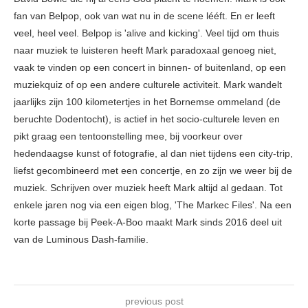
fan van Belpop, ook van wat nu in de scene lééft. En er leeft
veel, heel veel. Belpop is 'alive and kicking'. Veel tijd om thuis
naar muziek te luisteren heeft Mark paradoxaal genoeg niet,
vaak te vinden op een concert in binnen- of buitenland, op een
muziekquiz of op een andere culturele activiteit. Mark wandelt
jaarlijks zijn 100 kilometertjes in het Bornemse ommeland (de
beruchte Dodentocht), is actief in het socio-culturele leven en
pikt graag een tentoonstelling mee, bij voorkeur over
hedendaagse kunst of fotografie, al dan niet tijdens een city-trip,
liefst gecombineerd met een concertje, en zo zijn we weer bij de
muziek. Schrijven over muziek heeft Mark altijd al gedaan. Tot
enkele jaren nog via een eigen blog, 'The Markec Files'. Na een
korte passage bij Peek-A-Boo maakt Mark sinds 2016 deel uit
van de Luminous Dash-familie.
previous post