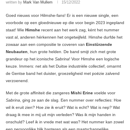
written by
Mark Van Mullem
15/12/2022
Goed nieuws voor Hilmshe-fans! Er is een nieuwe single, een
voorbode op een gloednieuwe ep die voor begin 2023 ingepland
staat! Wie
Himshe
recent aan het werk zag, ként het nummer
vast al, anderen hérkennen het ongetwijfeld. Himshe durfde het
zowaar aan een compositie te coveren van
Einstürzende
Neubauten
, hun grote helden. De band smijt zich met grote
grandeur op het iconische
Sabrina
! Voor Himshe een logische
keuze. Immers: net als het Duitse industriële collectief, omarmt
de Gentse band het duister, groezeligheid met poëzie zalvend
verzoenend.
Met de grote affiniteit die zangeres
Mishi Erine
voelde voor
Sabrina
, ging ze aan de slag. Een nummer over reflecties: Hoe
wil ik eruit zien? Hoe zie ik eruit? Wat is echt? Wat is nep? Wat
draag ik mee in mij uit mijn verleden? Was ik mijn handen in
onschuld? Leef ik in vrede met wat was? Het nummer kan zowel
een persoonlijke blik hanteren als een maatschappelijke