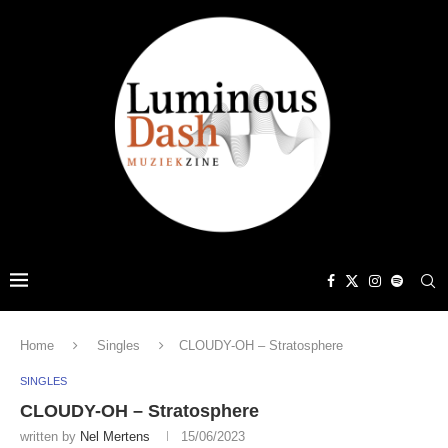
Home
Singles
CLOUDY-OH – Stratosphere
SINGLES
CLOUDY-OH – Stratosphere
written by
Nel Mertens
15/06/2023