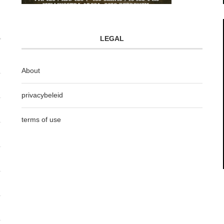
LEGAL
About
privacybeleid
terms of use