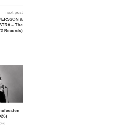
next post
PERSSON &
TRA – The
2 Records)
nefeesten
MONOKO – Thinkin’ Bout
JYL- Reckless L
026)
You (Always)
07/08/2026
026
07/08/2026