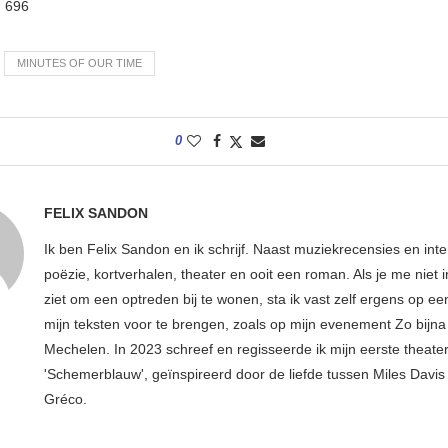
:
696
MINUTES OF OUR TIME
0
FELIX SANDON
Ik ben Felix Sandon en ik schrijf. Naast muziekrecensies en int
poëzie, kortverhalen, theater en ooit een roman. Als je me niet i
ziet om een optreden bij te wonen, sta ik vast zelf ergens op e
mijn teksten voor te brengen, zoals op mijn evenement Zo bijna 
Mechelen. In 2023 schreef en regisseerde ik mijn eerste theater
'Schemerblauw', geïnspireerd door de liefde tussen Miles Davis 
Gréco.