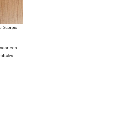
o Scorpio
 maar een
ënhalve