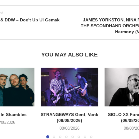
st
 & DDW – Doe’t Up Ui Gemak
JAMES YORKSTON, NINA 
THE SECONDHAND ORCHES
Harmony (V
YOU MAY ALSO LIKE
 In Shambles
STRANGEWAYS Gent, Vonk
SIGLO XX Fon
(06/08/2026)
(06/08/2
/08/2026
08/08/2026
08/08/2