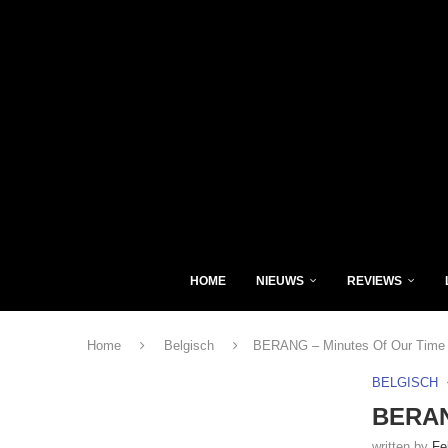
HOME
NIEUWS
REVIEWS
Home
Belgisch
BERANG – Minutes Of Our Time
BELGISCH
BERAN
written by
Fe