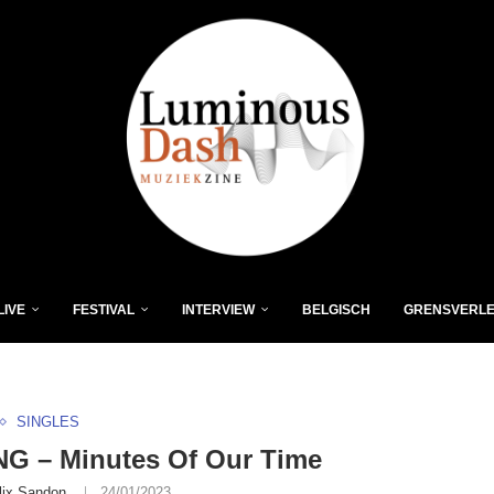
LIVE
FESTIVAL
INTERVIEW
BELGISCH
GRENSVERL
SINGLES
G – Minutes Of Our Time
lix Sandon
24/01/2023