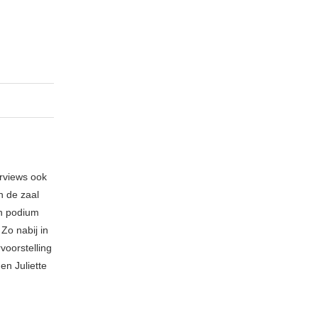
erviews ook
n de zaal
en podium
Zo nabij in
voorstelling
en Juliette