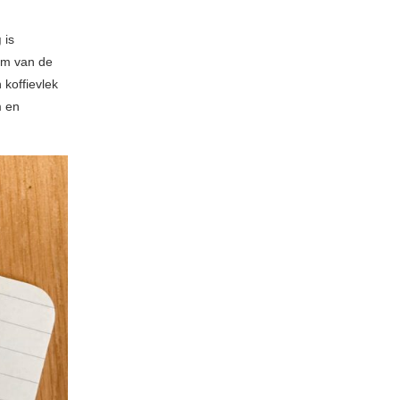
g
is
tem van de
 koffievlek
m en