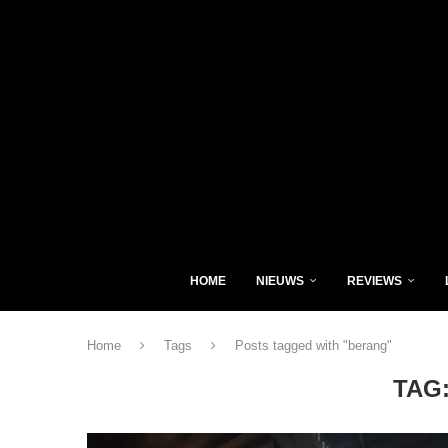
HOME
NIEUWS
REVIEWS
Home
Tags
Posts tagged with "berang"
TAG