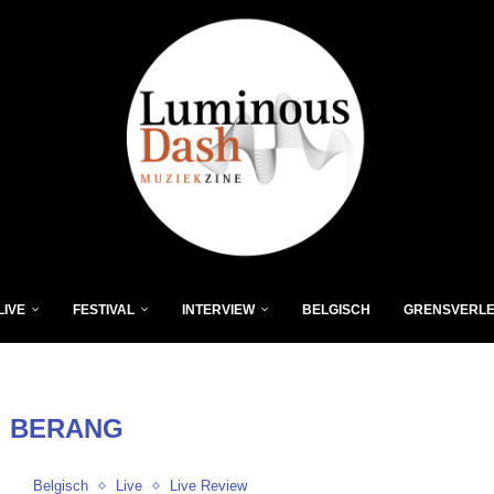
LIVE
FESTIVAL
INTERVIEW
BELGISCH
GRENSVERL
:
BERANG
Belgisch
Live
Live Review