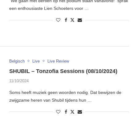
“We gaan met dertien op het podium staan vanavond!” sprak
een enthousiaste Lien Schoeters voor …
Belgisch
Live
Live Review
SHUBIL – Tonzofia Sessions (08/10/2024)
11/10/2024
Soms heeft muziek geen woorden nodig. Dat bewijzen de
zwijgzame heren van Shubil tijdens hun …