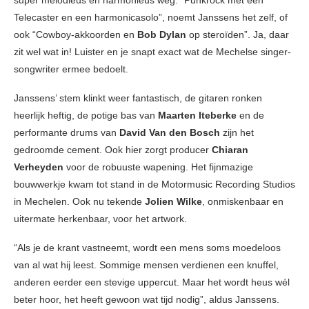
super melodieus en harmonieus weg. “Punkrock met een
Telecaster en een harmonicasolo”, noemt Janssens het zelf, of
ook “Cowboy-akkoorden en
Bob Dylan
op steroïden”. Ja, daar
zit wel wat in! Luister en je snapt exact wat de Mechelse singer-
songwriter ermee bedoelt.
Janssens’ stem klinkt weer fantastisch, de gitaren ronken
heerlijk heftig, de potige bas van
Maarten Iteberke
en de
performante drums van
David Van den Bosch
zijn het
gedroomde cement. Ook hier zorgt producer
Chiaran
Verheyden
voor de robuuste wapening. Het fijnmazige
bouwwerkje kwam tot stand in de Motormusic Recording Studios
in Mechelen. Ook nu tekende
Jolien Wilke
, onmiskenbaar en
uitermate herkenbaar, voor het artwork.
“Als je de krant vastneemt, wordt een mens soms moedeloos
van al wat hij leest. Sommige mensen verdienen een knuffel,
anderen eerder een stevige uppercut. Maar het wordt heus wél
beter hoor, het heeft gewoon wat tijd nodig”, aldus Janssens.