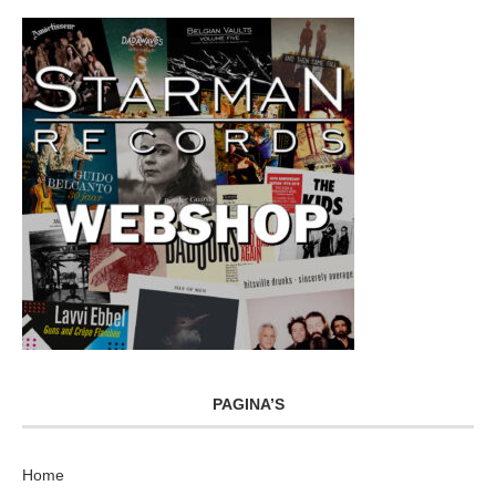
PAGINA’S
Home