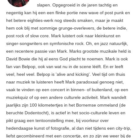
slapen. Opgegroeid in de jaren tachtig en
negentig kan hij een een flinke portie new wave of post punk en
het betere eighties-werk nog steeds smaken, maar je maakt
hem ook blij met sommige grunge-overlevers, de betere indie,
post rock of slow core. Mark luistert ook naar kleinkunst en
singer-songwriters en symfonische rock. Oh, en jazz natuurlijk,
een recentere passie van Mark. Marks grootste muzikale held is
David Bowie die hij al eens God placht te noemen. Mark is ook
fan van Belpop, ook van wat nu in de scene lééft. En er leeft
veel, heel veel. Belpop is 'alive and kicking'. Veel tijd om thuis
naar muziek te luisteren heeft Mark paradoxaal genoeg niet,
vaak te vinden op een concert in binnen- of buitenland, op een
muziekquiz of op een andere culturele activiteit. Mark wandelt
jaarlijks zijn 100 kilometertjes in het Bornemse ommeland (de
beruchte Dodentocht), is actief in het socio-culturele leven en
pikt graag een tentoonstelling mee, bij voorkeur over
hedendaagse kunst of fotografie, al dan niet tijdens een city-trip,
liefst gecombineerd met een concertje, en zo zijn we weer bij de