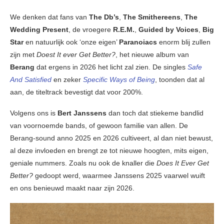
We denken dat fans van
The Db’s
,
The Smithereens
,
The
Wedding Present
, de vroegere
R.E.M.
,
Guided by Voices
,
Big
Star
en natuurlijk ook ‘onze eigen’
Paranoiacs
enorm blij zullen
zijn met
Doest It ever Get Better?
, het nieuwe album van
Berang
dat ergens in 2026 het licht zal zien. De singles
Safe
And Satisfied
en zeker
Specific Ways of Being
, toonden dat al
aan, de titeltrack bevestigt dat voor 200%.
Volgens ons is
Bert Janssens
dan toch dat stiekeme bandlid
van voornoemde bands, of gewoon familie van allen. De
Berang-sound anno 2025 en 2026 cultiveert, al dan niet bewust,
al deze invloeden en brengt ze tot nieuwe hoogten, mits eigen,
geniale nummers. Zoals nu ook de knaller die
Does It Ever Get
Better?
gedoopt werd, waarmee Janssens 2025 vaarwel wuift
en ons benieuwd maakt naar zijn 2026.