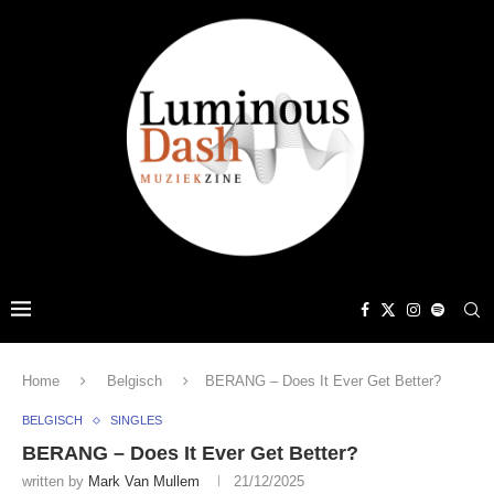
Home
Belgisch
BERANG – Does It Ever Get Better?
BELGISCH
SINGLES
BERANG – Does It Ever Get Better?
written by
Mark Van Mullem
21/12/2025