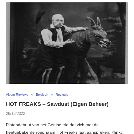
Album Reviews
Belgisch
Reviews
HOT FREAKS – Sawdust (Eigen Beheer)
29/12/2022
Platendebuut van het Gentse trio dat zich met de
heetgebakerde roepnaam Hot Freaks laat aanspreken. Klinkt