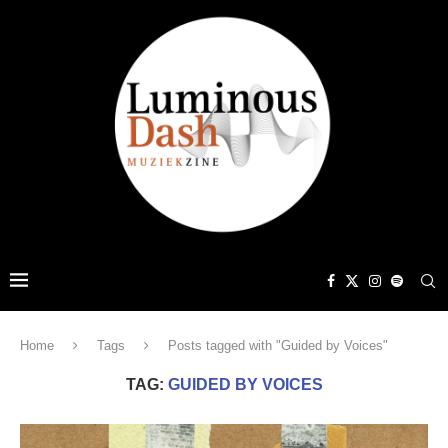
Home
Tags
Posts tagged with "Guided by Voices"
TAG:
GUIDED BY VOICES