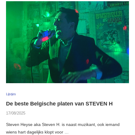
Lijstjes
De beste Belgische platen van STEVEN H
17/08/2025
Steven Heyse aka Steven H. is naast muzikant, ook iemand
wiens hart dagelijks klopt voor …