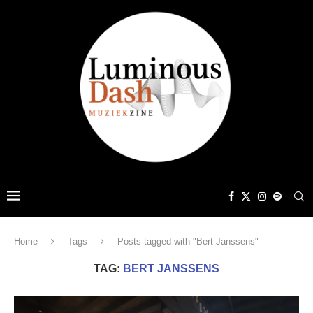
Home
Tags
Posts tagged with "Bert Janssens"
TAG:
BERT JANSSENS