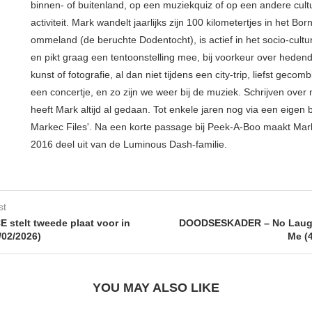
binnen- of buitenland, op een muziekquiz of op een andere cult
activiteit. Mark wandelt jaarlijks zijn 100 kilometertjes in het Bo
ommeland (de beruchte Dodentocht), is actief in het socio-cultu
en pikt graag een tentoonstelling mee, bij voorkeur over hede
kunst of fotografie, al dan niet tijdens een city-trip, liefst geco
een concertje, en zo zijn we weer bij de muziek. Schrijven over
heeft Mark altijd al gedaan. Tot enkele jaren nog via een eigen 
Markec Files'. Na een korte passage bij Peek-A-Boo maakt Mar
2016 deel uit van de Luminous Dash-familie.
st
E stelt tweede plaat voor in
DOODSESKADER – No Laught
02/2026)
Me (
YOU MAY ALSO LIKE