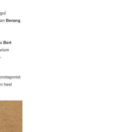
gul
van
Berang
.
ka
Bert
arium
e
protagonist
en heel