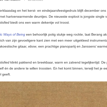
erklaasdag en het kerst- en eindejaarsfeestgedruis blijft december ons 
et hartverwarmende deuntjes. De nieuwste exploot is jongste single 
tisfied
biedt ons een warm dekentje vol troost.
fic Ways of Being
een behoorlijk potig stukje weg rockte, laat Berang a
ich van zijn gevoeligere kant zien met een meer uitgekleed instrument
akoestische gitaar,
ebow
, een prachtige pianopartij en Janssens’ warm
tisfied
klinkt pakkend en breekbaar, warm en zalvend tegelijkertijd. De 
hzelf én de andere te willen troosten. En het komt binnen, terwijl het je e
 geeft.