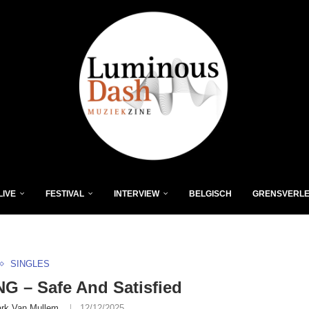
LIVE
FESTIVAL
INTERVIEW
BELGISCH
GRENSVERL
SINGLES
 – Safe And Satisfied
rk Van Mullem
12/12/2025