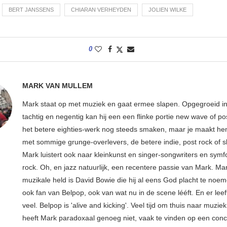
BERT JANSSENS
CHIARAN VERHEYDEN
JOLIEN WILKE
0
MARK VAN MULLEM
Mark staat op met muziek en gaat ermee slapen. Opgegroeid in
tachtig en negentig kan hij een een flinke portie new wave of p
het betere eighties-werk nog steeds smaken, maar je maakt hem
met sommige grunge-overlevers, de betere indie, post rock of s
Mark luistert ook naar kleinkunst en singer-songwriters en sym
rock. Oh, en jazz natuurlijk, een recentere passie van Mark. Ma
muzikale held is David Bowie die hij al eens God placht te noem
ook fan van Belpop, ook van wat nu in de scene lééft. En er leeft
veel. Belpop is 'alive and kicking'. Veel tijd om thuis naar muziek
heeft Mark paradoxaal genoeg niet, vaak te vinden op een conce