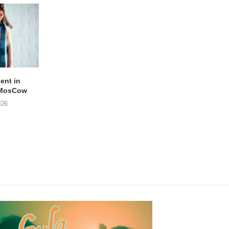
lent in
APOTH – Nelson
LIGHTSPEED speelt
 MosCow
THE SHEILA DIVINE in
05/08/2026
026
04/08/2026