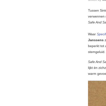
Tussen Sint
verwennen m
Safe And Sa
Waar
Speci
Janssens
z
beperkt tot 
stemgeluid.
Safe And Sa
lijkt én zic
warm gevoel