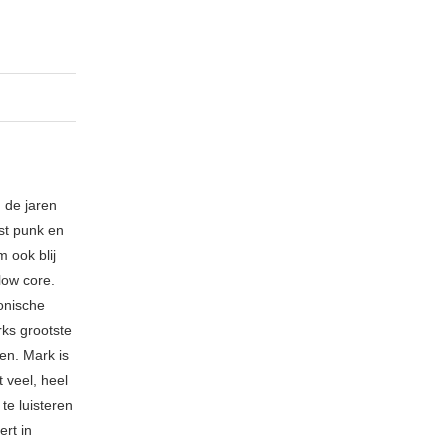
 de jaren
ost punk en
 ook blij
low core.
fonische
rks grootste
en. Mark is
 veel, heel
 te luisteren
rt in