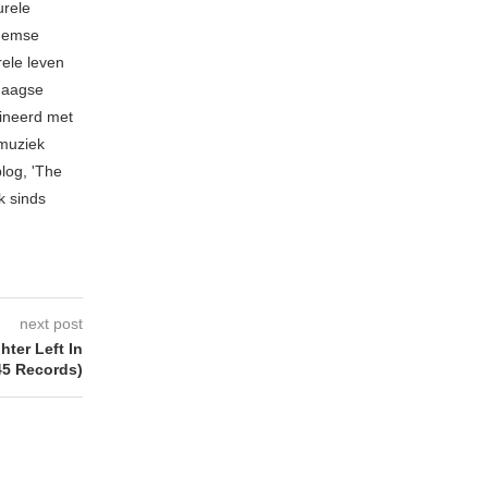
urele
rnemse
rele leven
ndaagse
mbineerd met
 muziek
blog, 'The
k sinds
next post
er Left In
45 Records)