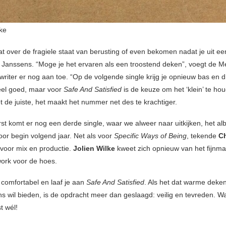
lke
at over de fragiele staat van berusting of even bekomen nadat je uit een
t Janssens. “Moge je het ervaren als een troostend deken”, voegt de 
writer er nog aan toe. “Op de volgende single krijg je opnieuw bas en 
eel goed, maar voor
Safe And Satisfied
is de keuze om het ‘klein’ te ho
et de juiste, het maakt het nummer net des te krachtiger.
rst komt er nog een derde single, waar we alweer naar uitkijken, het al
 voor begin volgend jaar. Net als voor
Specific Ways of Being
, tekende
C
voor mix en productie.
Jolien Wilke
kweet zich opnieuw van het fijnma
ork voor de hoes.
 comfortabel en laaf je aan
Safe And Satisfied
. Als het dat warme deken
s wil bieden, is de opdracht meer dan geslaagd: veilig en tevreden. W
t wél!