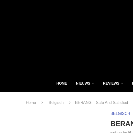
HOME
NIEUWS
REVIEWS
Home
Belgisch
BERANG – Safe And Satisfied
BELGISCH
BERANG
written by
Ma