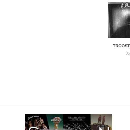
TROOST 
06