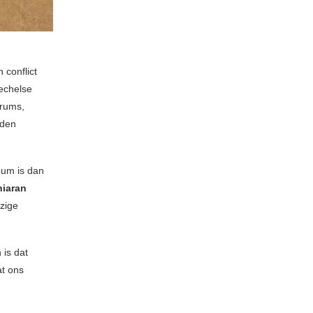
 conflict
Mechelse
drums,
uden
bum is dan
hiaran
zige
 is dat
at ons