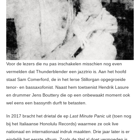
Voor de lezers die nu pas inschakelen misschien nog even
vermelden dat Thunderblender een jazztrio is. Aan het hoofd
staat Sam Comerford, de in het Ierse Stillorgan opgegroeide
tenor- en bassaxofonist. Naast hem toetsenist Hendrik Lasure
en drummer Jens Bouttery die op een onbewaakt moment ook
wel eens een bassynth durft te betasten.
In 2017 bracht het drietal de ep
Last Minute Panic
uit (toen nog
bij het Italiaanse Honolulu Records) waarmee ze ook live
nationaal en internationaal indruk maakten. Drie jaar later is er
eindelijk het eerste album. Zoals de titel al doet vermoeden is