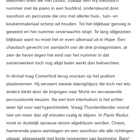
Bekomen doen we met
Doubt
, zowaar een vrij melodisch
nummer met de piano in een hoofdrol, ondersteund door
saxofoon en percussie die ons met allerlei huis-, tuin- en
keukenmateriaal scherp wil houden. Tot het blijkbaar genoeg is
geweest en het nummer onverwachts stopt. Te lang stilgezeten
blijkbaar want nu moet het er even allemaal uit in
Hope
. Een
chaotisch gevecht om aandacht van de drie protagonisten, al
zien de heren tegen het eind van het nummer in dat
samenwerken toch nog altijd beter werkt dan bekvechten.
In
Arrival
mag Comerford terug vooraan op het podium
plaatsnemen. Hij serveert zwoele latenightjazz die toch net iets
anders klinkt door de knipogen naar Monk en verrassende
percussionele keuzes. Na een kort interludium is het echter
weer tijd voor wat hyperkinetiek. Vraag Thunderblender vooral
niet om meer dan vijf minuten rustig te blijven. In
Panix Redux
moet er duidelijk opnieuw stoom afgeblazen worden. Chaos,
hamerende piano-aanslagen en een saxofoon die alle richtingen
uitgaat, afgewisseld met korte momenten van bezinning. Bam!