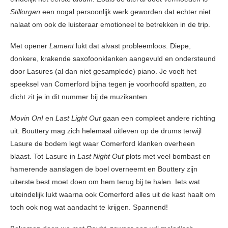
Stillorgan
een nogal persoonlijk werk geworden dat echter niet
nalaat om ook de luisteraar emotioneel te betrekken in de trip.
Met opener
Lament
lukt dat alvast probleemloos. Diepe,
donkere, krakende saxofoonklanken aangevuld en ondersteund
door Lasures (al dan niet gesamplede) piano. Je voelt het
speeksel van Comerford bijna tegen je voorhoofd spatten, zo
dicht zit je in dit nummer bij de muzikanten.
Movin On!
en
Last Light Out
gaan een compleet andere richting
uit. Bouttery mag zich helemaal uitleven op de drums terwijl
Lasure de bodem legt waar Comerford klanken overheen
blaast. Tot Lasure in
Last Night Out
plots met veel bombast en
hamerende aanslagen de boel overneemt en Bouttery zijn
uiterste best moet doen om hem terug bij te halen. Iets wat
uiteindelijk lukt waarna ook Comerford alles uit de kast haalt om
toch ook nog wat aandacht te krijgen. Spannend!