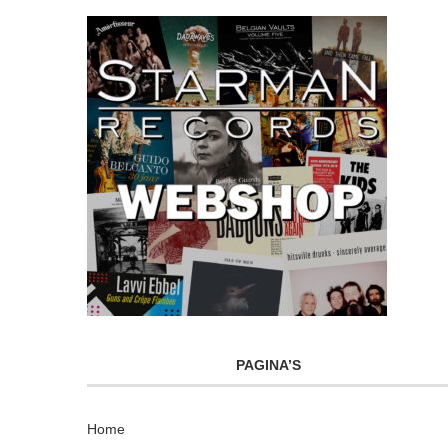
PAGINA’S
Home