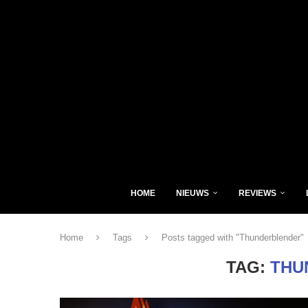
HOME
NIEUWS
REVIEWS
Home
Tags
Posts tagged with "Thunderblender"
TAG:
THU