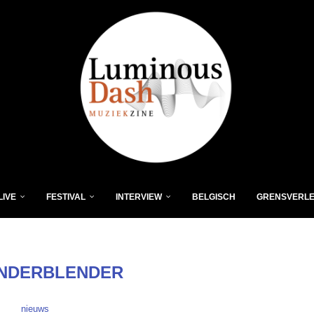
LIVE
FESTIVAL
INTERVIEW
BELGISCH
GRENSVERL
NDERBLENDER
nieuws