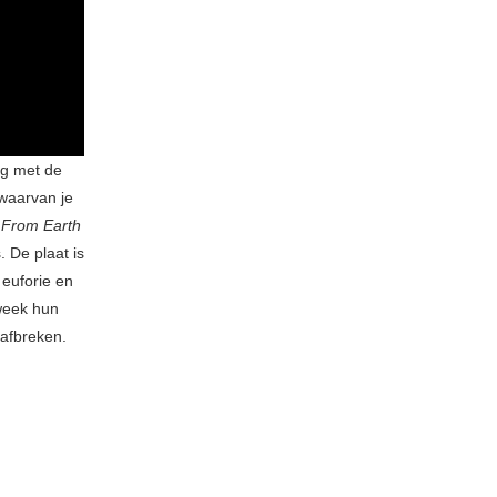
ng met de
waarvan je
 From Earth
 De plaat is
 euforie en
week hun
 afbreken.