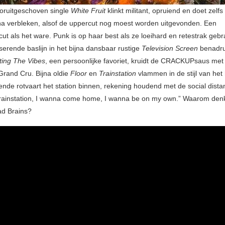
oruitgeschoven single
White Fruit
klinkt militant, opruiend en doet zelf
na verbleken, alsof de uppercut nog moest worden uitgevonden. Een
ut als het ware. Punk is op haar best als ze loeihard en retestrak gebr
serende baslijn in het bijna dansbaar rustige
Television Screen
benadruk
ting The Vibes
, een persoonlijke favoriet, kruidt de CRACKUPsaus met 
 Grand Cru. Bijna oldie
Floor
en
Trainstation
vlammen in de stijl van het
nde rotvaart het station binnen, rekening houdend met de social distan
 trainstation, I wanna come home, I wanna be on my own.” Waarom de
ad Brains?