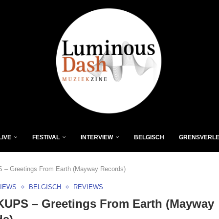
LIVE
FESTIVAL
INTERVIEW
BELGISCH
GRENSVERL
– Greetings From Earth (Mayway Records)
VIEWS
BELGISCH
REVIEWS
UPS – Greetings From Earth (Mayway