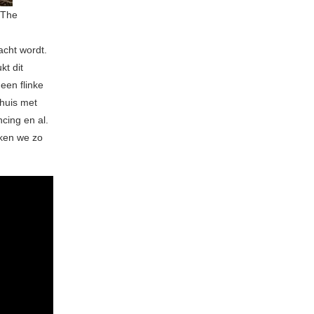
s The
acht wordt.
t dit
een flinke
 huis met
cing en al.
nken we zo