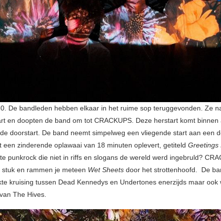
20. De bandleden hebben elkaar in het ruime sop teruggevonden. Ze 
tart en doopten de band om tot CRACKUPS. Deze herstart komt binnen 
nde doorstart. De band neemt simpelweg een vliegende start aan een
at een zinderende oplawaai van 18 minuten oplevert, getiteld
Greetings
ete punkrock die niet in riffs en slogans de wereld werd ingebruld? C
p stuk en rammen je meteen
Wet Sheets
door het strottenhoofd. De ban
te kruising tussen Dead Kennedys en Undertones enerzijds maar ook 
 van The Hives.