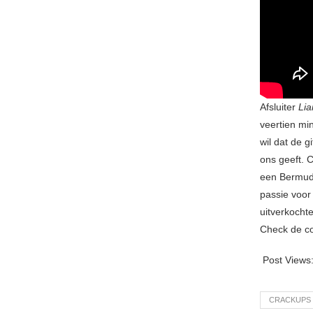
Afsluiter
Lia
veertien mi
wil dat de g
ons geeft. 
een Bermuda
passie voor
uitverkocht
Check de co
Post Views
CRACKUPS