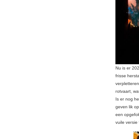
Nu is er 20
frisse hers
verplettere
rotvaart, w
Is er nog h
geven lik o
een opgefok
vuile versie