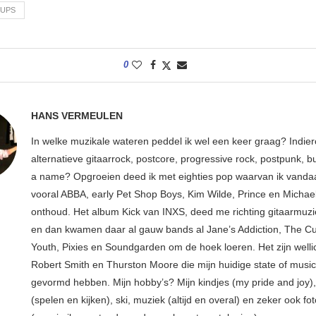
KUPS
0
HANS VERMEULEN
In welke muzikale wateren peddel ik wel een keer graag? Indier
alternatieve gitaarrock, postcore, progressive rock, postpunk, bu
a name? Opgroeien deed ik met eighties pop waarvan ik vanda
vooral ABBA, early Pet Shop Boys, Kim Wilde, Prince en Michae
onthoud. Het album Kick van INXS, deed me richting gitaarmuzi
en dan kwamen daar al gauw bands al Jane’s Addiction, The Cu
Youth, Pixies en Soundgarden om de hoek loeren. Het zijn welli
Robert Smith en Thurston Moore die mijn huidige state of musi
gevormd hebben. Mijn hobby’s? Mijn kindjes (my pride and joy),
(spelen en kijken), ski, muziek (altijd en overal) en zeker ook fot