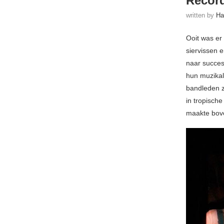
Recor
written by
Ha
Ooit was er
siervissen 
naar succes
hun muzikal
bandleden 
in tropisch
maakte bove