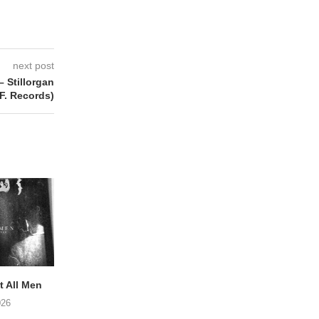
next post
Stillorgan
F. Records)
 All Men
NOAH TATE – Boy Gum
Vijf keer talent i
Buurtkroeg Mos
026
06/08/2026
05/08/2026