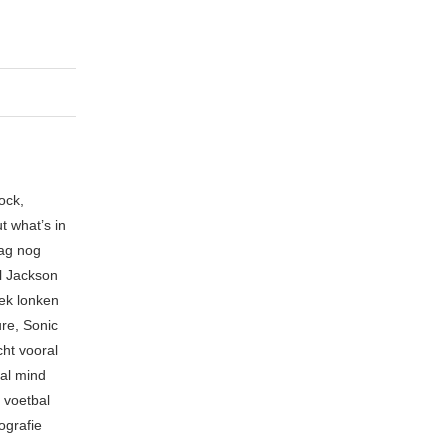
ock,
t what’s in
ag nog
l Jackson
ek lonken
re, Sonic
cht vooral
cal mind
 voetbal
ografie