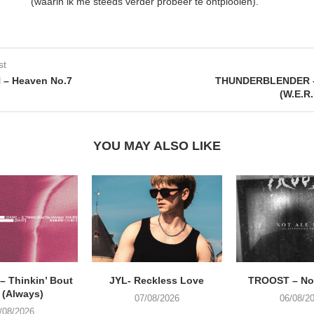
(waarin ik me steeds verder probeer te ontplooien).
st
– Heaven No.7
THUNDERBLENDER – 
(W.E.R.
YOU MAY ALSO LIKE
 Thinkin’ Bout
JYL- Reckless Love
TROOST – Not
 (Always)
07/08/2026
06/08/2
/08/2026