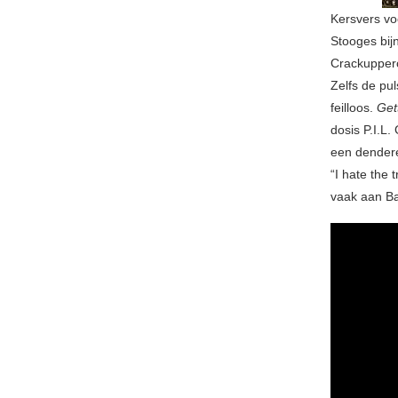
Kersvers vo
Stooges bij
Crackupperc
Zelfs de pul
feilloos.
Get
dosis P.I.L.
een dendere
“I hate the
vaak aan B