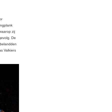
or
ingplank
aarop zij
gevolg. De
 belandden
s Valkiers