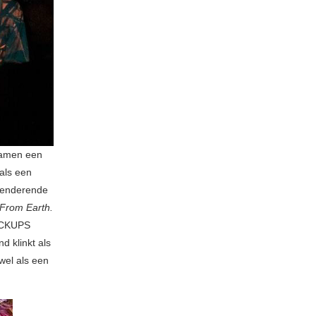
namen een
als een
 denderende
 From Earth.
RACKUPS
d klinkt als
wel als een