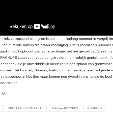
r
klinkt verrassend bluesy en is ook een ellenlang nummer in vergelijki
nuten durende holdup die eraan voorafging. Het is vooral een nummer 
itaarlijn nooit ophoudt, perfect in analogie met het gevoel dat
Greetings
CRACKUPS staan voor vette songstructuren en redelijk geniale punkriffs.
driehoek die je onverbiddelijk meezuigt in een spiraal van grenzeloze
 muziek. Het kwartet, Thomas, Niels, Toon en Siebe, spelen volgende 
e releaseshow in Het Bos maar komen nog overal in ons landje de boel
ncertzalen!
:
782
GREETINGS FROM EARTH
MAYWAY RECORDS
PUNKROCK