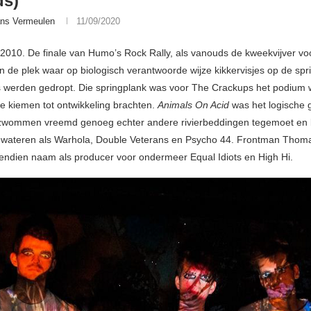
ds)
ns Vermeulen
11/09/2020
 2010. De finale van Humo’s Rock Rally, als vanouds de kweekvijver vo
en de plek waar op biologisch verantwoorde wijze kikkervisjes op de spr
 werden gedropt. Die springplank was voor The Crackups het podium w
e kiemen tot ontwikkeling brachten.
Animals On Acid
was het logische 
zwommen vreemd genoeg echter andere rivierbeddingen tegemoet en
e wateren als Warhola, Double Veterans en Psycho 44. Frontman Thoma
ndien naam als producer voor ondermeer Equal Idiots en High Hi.