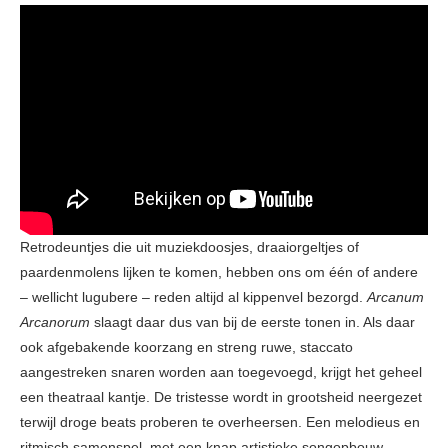
Retrodeuntjes die uit muziekdoosjes, draaiorgeltjes of
paardenmolens lijken te komen, hebben ons om één of andere
– wellicht lugubere – reden altijd al kippenvel bezorgd.
Arcanum
Arcanorum
slaagt daar dus van bij de eerste tonen in. Als daar
ook afgebakende koorzang en streng ruwe, staccato
aangestreken snaren worden aan toegevoegd, krijgt het geheel
een theatraal kantje. De tristesse wordt in grootsheid neergezet
terwijl droge beats proberen te overheersen. Een melodieus en
ritmisch samenspel, met een knap artistieke songopbouw.