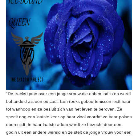
“De tracks gaan over een jonge vrouw die onbemind is en wordt
behandeld als een outcast. Een reeks gebeurtenissen leidt haar
tot wanhoop en ze besluit zich van het leven te beroven. Ze
speelt nog een laatste keer op haar viool voordat ze haar polsen
doorsnijdt. In haar laatste adem wordt ze bezocht door een
godin uit een andere wereld en ze stelt de jonge vrouw voor een