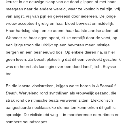
keuze: in de eeuwige slaap van de dood glippen of met haar
meegaan naar de andere wereld, waar ze koningin zal zijn, vrij
van angst, vrij van pijn en gevreesd door iedereen. De jonge
vrouw accepteert gretig en haar bloed bevriest onmiddellijk.
Haar hartslag stopt en ze ademt haar laatste aardse adem uit.
Wanneer ze haar ogen opent, zit ze verstijft door de vorst, op
een ijzige troon die uitkijkt op een bevroren meer, mistige
bergen en een besneeuwd bos. Op enkele dieren na, is hier
geen leven. Ze beseft plotseling dat dit een vervloekt geschenk
was en heerst als koningin over een dood land”, licht Buysse
toe.
En die laatste vioolstreken, krijgen we te horen in
A Beautiful
Death
. Wervelend rond synthlijnen als vrouwelijk gezang, die
strak rond de ritmische beats verweven zitten. Elektronisch
aangestuurde neoklassieke elementen kenmerken dit gothic
sprookje. De violiste ebt weg… in marcherende edm-ritmes en
sombere soundscapes.