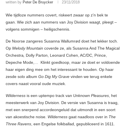
written by
Peter De Bruycker
23/11/2018
Wie tijdloze nummers covert, riskeert zwaar op z’n bek te
gaan. Wie zich aan nummers van Joy Division waagt, pleegt –
volgens sommigen – heiligschennis.
De Noorse zangeres Susanna Wallumrød doet het lekker toch.
Op
Melody Mountain
coverde ze, als Susanna And The Magical
Orchestra
,
Dolly Parton, Leonard Cohen, AC/DC, Prince,
Depeche Mode,… Klinkt goedkoop, maar ze doet er voldoende
haar eigen ding mee om het interessant te houden. Op haar
zesde solo album
Go Dig My Grave
vinden we terug enkele
covers naast vooral oude muziek.
Wilderness
is een uptempo track van
Unknown Pleasures
, het
meesterwerk van Joy Division
.
De versie van Susanna is traag,
met een snerpend accordeongeluid dat uitmondt in een soort
van akoestische noise.
Wilderness
gaat naadloos over in
The
Three Ravens
, een Engelse folkballad, gepubliceerd in 1611.