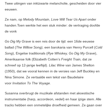
Twee uitingen van inktzwarte melancholie, gescheiden door vier
eeuwen.
Ze nam, op
Melody Mountain
,
Love Will Tear Us Apart
onder
handen.Toen werkte het een stuk minder: de vertraging doofde
de vonk
Go Dig My Grave
is een reis door de tijd: een 16de eeuwse
ballad (
The Willow Song),
een barokaria van Henry Purcell (
Cold
Song
), Engelse traditionals (
Rye Whiskey, Go Dig My Grave
),
Amerikaanse folk (Elizabeth Cotten’s
Freight Train,
dat ze
schreef op 12-jarige leeftijd)
.
Lilac Wine
van James Shelton
(1950), dat we vooral kennen in de versies van Jeff Buckley en
Nina Simone. Ze vertaalde een tekst van Baudelaire
voor
Invitation To The Voyage
.
Susanna overbrugt de muzikale afstanden met akoestische
instrumentatie (harp, accordeon, vedel) en haar ijzige stem. Alle
tracks hebben een onmetelijke droefheid gemeen. Ze gaan over